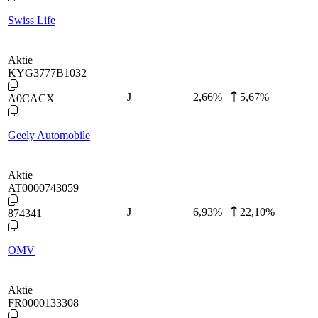
Swiss Life
Aktie
KYG3777B1032
J
2,66
%
5,67%
A0CACX
Geely Automobile
Aktie
AT0000743059
J
6,93
%
22,10%
874341
OMV
Aktie
FR0000133308