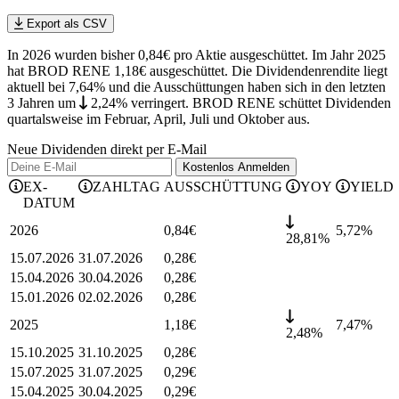
Export als CSV
In 2026 wurden bisher 0,84€ pro Aktie ausgeschüttet. Im Jahr 2025
hat BROD RENE 1,18€ ausgeschüttet.
Die Dividendenrendite liegt
aktuell bei 7,64% und die
Ausschüttungen haben sich in den letzten
3 Jahren
um
2,24%
verringert
.
BROD RENE schüttet Dividenden
quartalsweise im Februar, April, Juli und Oktober aus.
Neue Dividenden direkt per E-Mail
Kostenlos
Anmelden
EX-
ZAHLTAG
AUSSCHÜTTUNG
YOY
YIELD
DATUM
2026
0,84
€
5,72
%
28,81%
15.07.2026
31.07.2026
0,28
€
15.04.2026
30.04.2026
0,28
€
15.01.2026
02.02.2026
0,28
€
2025
1,18
€
7,47
%
2,48%
15.10.2025
31.10.2025
0,28
€
15.07.2025
31.07.2025
0,29
€
15.04.2025
30.04.2025
0,29
€