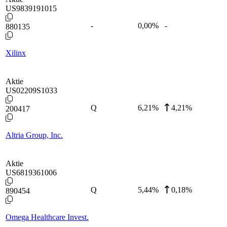
US9839191015
-
0,00
%
-
880135
Xilinx
Aktie
US02209S1033
Q
6,21
%
4,21%
200417
Altria Group, Inc.
Aktie
US6819361006
Q
5,44
%
0,18%
890454
Omega Healthcare Invest.