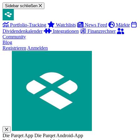
Sidebar schließen
Portfolio-Tracking
Watchlists
News Feed
Märkte
Dividendenkalender
Integrationen
Finanzrechner
Community
Blog
Registrieren
Anmelden
Die Parqet App
Die Parqet Android-App