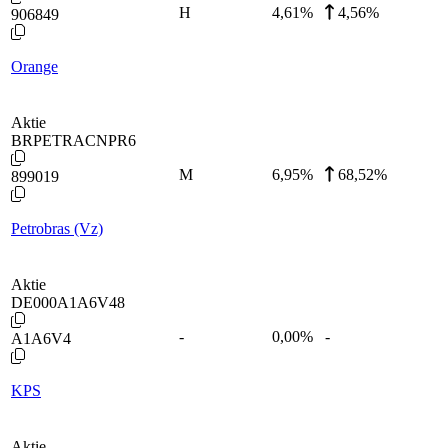
H
4,61
%
4,56%
906849
Orange
Aktie
BRPETRACNPR6
M
6,95
%
68,52%
899019
Petrobras (Vz)
Aktie
DE000A1A6V48
-
0,00
%
-
A1A6V4
KPS
Aktie