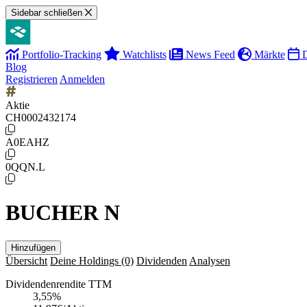
Sidebar schließen
Portfolio-Tracking
Watchlists
News Feed
Märkte
D
Blog
Registrieren
Anmelden
Aktie
CH0002432174
A0EAHZ
0QQN.L
BUCHER N
Hinzufügen
Übersicht
Deine Holdings
(0)
Dividenden
Analysen
Dividendenrendite TTM
3,55
%