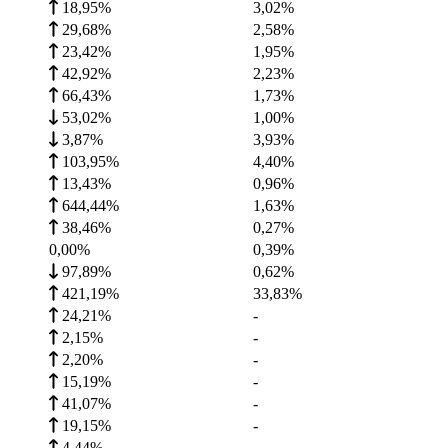
18,95%
3,02
%
29,68%
2,58
%
23,42%
1,95
%
42,92%
2,23
%
66,43%
1,73
%
53,02%
1,00
%
3,87%
3,93
%
103,95%
4,40
%
13,43%
0,96
%
644,44%
1,63
%
38,46%
0,27
%
0,00%
0,39
%
97,89%
0,62
%
421,19%
33,83
%
24,21%
-
2,15%
-
2,20%
-
15,19%
-
41,07%
-
19,15%
-
4,44%
-