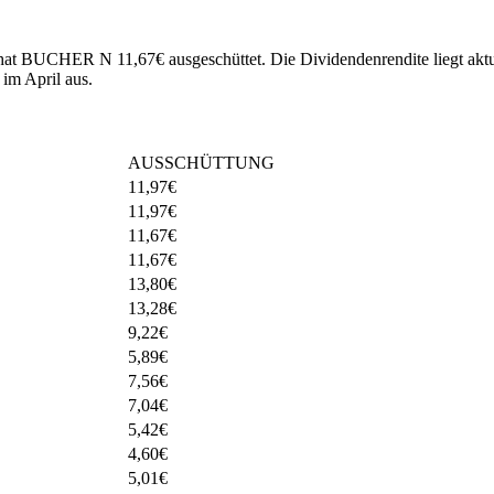
25 hat BUCHER N 11,67€ ausgeschüttet.
Die Dividendenrendite liegt akt
im April aus.
AUSSCHÜTTUNG
11,97
€
11,97
€
11,67
€
11,67
€
13,80
€
13,28
€
9,22
€
5,89
€
7,56
€
7,04
€
5,42
€
4,60
€
5,01
€