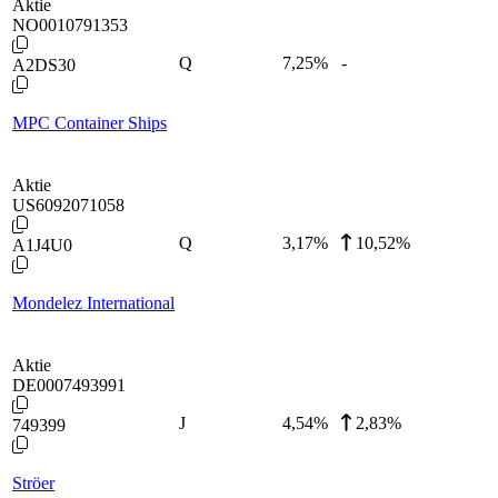
Aktie
NO0010791353
Q
7,25
%
-
A2DS30
MPC Container Ships
Aktie
US6092071058
Q
3,17
%
10,52%
A1J4U0
Mondelez International
Aktie
DE0007493991
J
4,54
%
2,83%
749399
Ströer