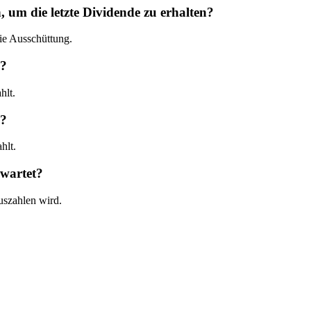
 die letzte Dividende zu erhalten?
e Ausschüttung.
5?
hlt.
4?
hlt.
wartet?
uszahlen wird.