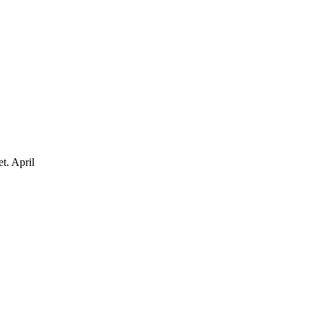
et.
April