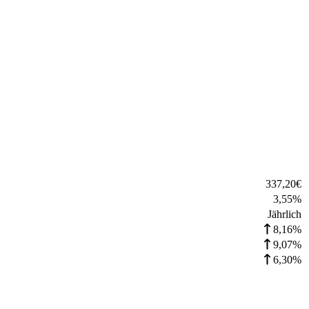
337,20
€
3,55
%
Jährlich
8,16%
9,07%
6,30%