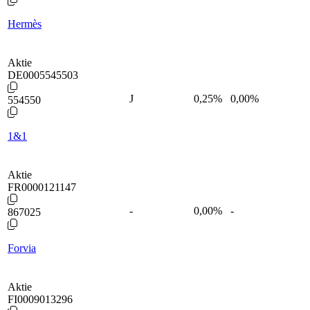
Hermès
Aktie
DE0005545503
J
0,25
%
0,00%
554550
1&1
Aktie
FR0000121147
-
0,00
%
-
867025
Forvia
Aktie
FI0009013296