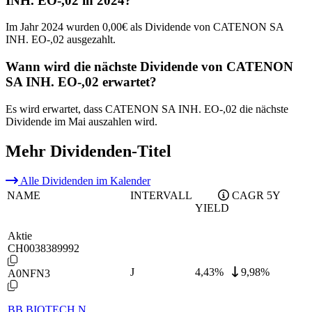
INH. EO-,02 in 2024?
Im Jahr 2024 wurden 0,00€ als Dividende von CATENON SA
INH. EO-,02 ausgezahlt.
Wann wird die nächste Dividende von CATENON
SA INH. EO-,02 erwartet?
Es wird erwartet, dass CATENON SA INH. EO-,02 die nächste
Dividende im Mai auszahlen wird.
Mehr Dividenden-Titel
Alle Dividenden im Kalender
NAME
INTERVALL
CAGR 5Y
YIELD
Aktie
CH0038389992
J
4,43
%
9,98%
A0NFN3
BB BIOTECH N