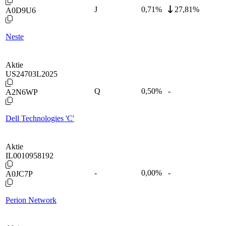
J
0,71
%
27,81%
A0D9U6
Neste
Aktie
US24703L2025
Q
0,50
%
-
A2N6WP
Dell Technologies 'C'
Aktie
IL0010958192
-
0,00
%
-
A0JC7P
Perion Network