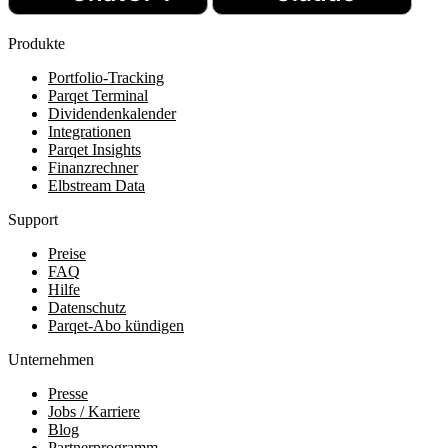
Produkte
Portfolio-Tracking
Parqet Terminal
Dividendenkalender
Integrationen
Parqet Insights
Finanzrechner
Elbstream Data
Support
Preise
FAQ
Hilfe
Datenschutz
Parqet-Abo kündigen
Unternehmen
Presse
Jobs / Karriere
Blog
Partnerprogramm