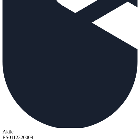
Aktie
ES0112320009