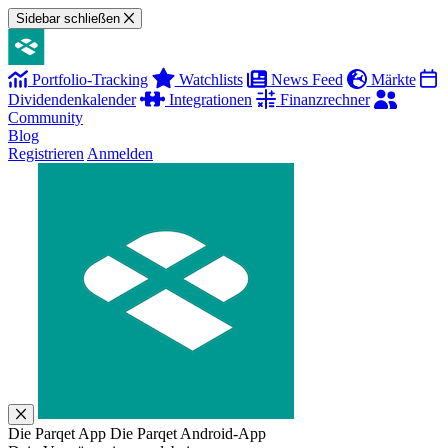
Sidebar schließen
Portfolio-Tracking
Watchlists
News Feed
Märkte
Dividendenkalender
Integrationen
Finanzrechner
Community
Blog
Registrieren
Anmelden
Die Parqet App
Die Parqet Android-App