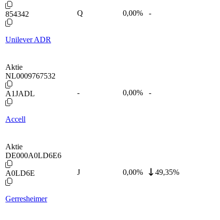
Q
0,00
%
-
854342
Unilever ADR
Aktie
NL0009767532
-
0,00
%
-
A1JADL
Accell
Aktie
DE000A0LD6E6
J
0,00
%
49,35%
A0LD6E
Gerresheimer