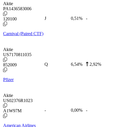
Aktie
PA1436583006
J
0,51
%
-
120100
Carnival (Paired CTF)
Aktie
US7170811035
Q
6,54
%
2,92%
852009
Pfizer
Aktie
US02376R1023
-
0,00
%
-
A1W97M
American Airlines