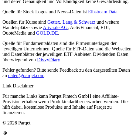
und deren Genauigkeit und Vollständigkeit keine Gewährleistung.
Quelle für Stock Logos und News-Daten ist
Elbstream Data
Quellen für Kurse sind
Gettex
,
Lang & Schwarz
und weitere
Handelsplätze sowie
Ariva.de AG
, ActivFinancial, EDI,
QuoteMedia und
GOLD.DE
.
Quelle für Fundamentaldaten sind die Firmenunterlagen der
jeweiligen Unternehmen. Quelle für ETF-Daten sind die Webseiten
und Datenblätter der jeweiligen ETF-Anbieter. Dividenden-Daten
überwiegend von
DivvyDiary
.
Fehler gefunden? Bitte sende Feedback zu den dargestellten Daten
an
daten@parqet.com
.
Link Disclaimer
Für manche Links kann Parqet Fintech GmbH eine Affiliate-
Provision erhalten wenn Produkte darüber erworben werden. Dies
hilft dabei, kostenlose Produkte und Inhalte auf Parqet zu
finanzieren.
© 2026 Parqet
🍪