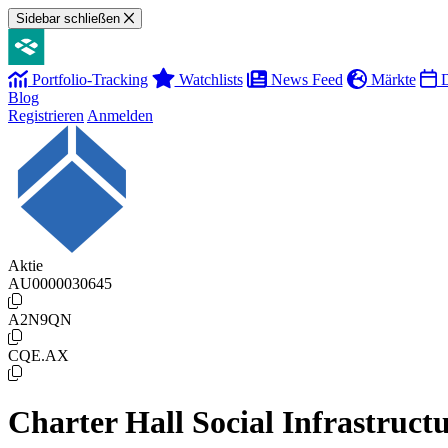
Sidebar schließen
Portfolio-Tracking
Watchlists
News Feed
Märkte
D
Blog
Registrieren
Anmelden
Aktie
AU0000030645
A2N9QN
CQE.AX
Charter Hall Social Infrastruc