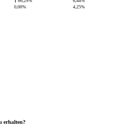
86,29%
6,44
%
0,00%
4,25
%
u erhalten?