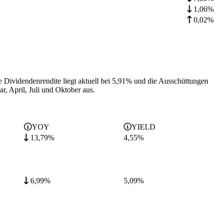
1,06%
0,02%
e Dividendenrendite liegt aktuell bei 5,91% und die
Ausschüttungen
r, April, Juli und Oktober aus.
YOY
YIELD
13,79%
4,55
%
6,99%
5,09
%