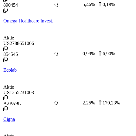
Q
5,46
%
0,18%
890454
Omega Healthcare Invest.
Aktie
US2788651006
Q
0,99
%
6,90%
854545
Ecolab
Aktie
US1255231003
Q
2,25
%
170,23%
A2PA9L
Cigna