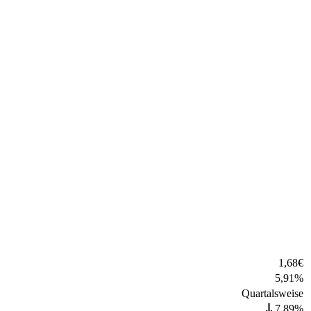
1,68
€
5,91
%
Quartalsweise
7,89%