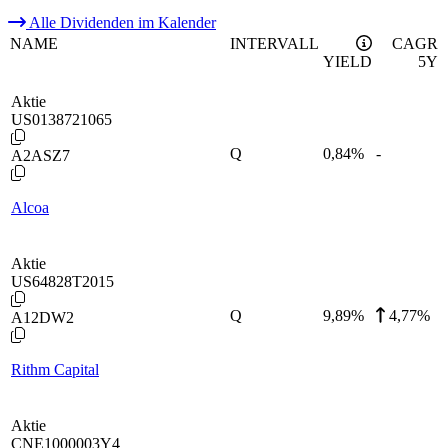
Alle Dividenden im Kalender
NAME
INTERVALL
CAGR
YIELD
5Y
Aktie
US0138721065
Q
0,84
%
-
A2ASZ7
Alcoa
Aktie
US64828T2015
Q
9,89
%
4,77%
A12DW2
Rithm Capital
Aktie
CNE1000003Y4