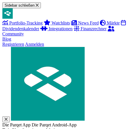
Sidebar schließen
Portfolio-Tracking
Watchlists
News Feed
Märkte
Dividendenkalender
Integrationen
Finanzrechner
Community
Blog
Registrieren
Anmelden
Die Parqet App
Die Parqet Android-App