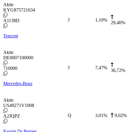
Aktie
KYG875721634
J
1,10
%
A1138D
29,40%
Tencent
Aktie
DE0007100000
J
7,47
%
710000
36,72%
Mercedes-Benz
Aktie
US49271V1008
Q
3,01
%
9,02%
A2JQPZ
Keurig Dr Pepper