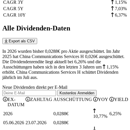
CAGR 3Y
1,15%
CAGR 5Y
7,03%
CAGR 10Y
6,37%
Alle Dividenden-Daten
Export als CSV
In 2026 wurden bisher 0,0288€ pro Aktie ausgeschüttet. Im Jahr
2025 hat China Communications Services H 0,026€ ausgeschüttet.
Die Dividendenrendite liegt aktuell bei 6,26% und die
Ausschüttungen haben sich in den letzten 3 Jahren
um
1,15%
erhöht
.
China Communications Services H schüttet Dividenden
jährlich im Juli aus.
Neue Dividenden direkt per E-Mail
Kostenlos
Anmelden
EX-
ZAHLTAG
AUSSCHÜTTUNG
YOY
YIELD
DATUM
2026
0,0288
€
6,25
%
10,77%
05.06.2026
23.07.2026
0,0288
€