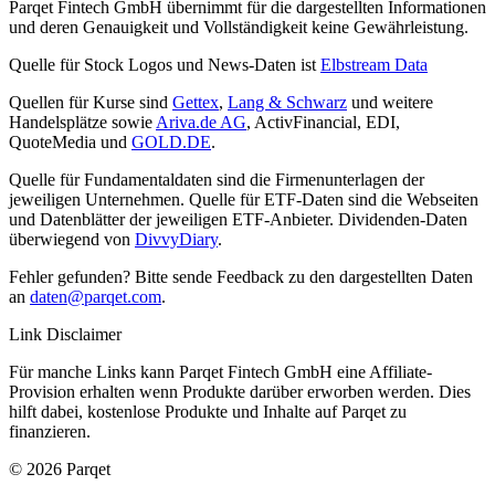
Parqet Fintech GmbH übernimmt für die dargestellten Informationen
und deren Genauigkeit und Vollständigkeit keine Gewährleistung.
Quelle für Stock Logos und News-Daten ist
Elbstream Data
Quellen für Kurse sind
Gettex
,
Lang & Schwarz
und weitere
Handelsplätze sowie
Ariva.de AG
, ActivFinancial, EDI,
QuoteMedia und
GOLD.DE
.
Quelle für Fundamentaldaten sind die Firmenunterlagen der
jeweiligen Unternehmen. Quelle für ETF-Daten sind die Webseiten
und Datenblätter der jeweiligen ETF-Anbieter. Dividenden-Daten
überwiegend von
DivvyDiary
.
Fehler gefunden? Bitte sende Feedback zu den dargestellten Daten
an
daten@parqet.com
.
Link Disclaimer
Für manche Links kann Parqet Fintech GmbH eine Affiliate-
Provision erhalten wenn Produkte darüber erworben werden. Dies
hilft dabei, kostenlose Produkte und Inhalte auf Parqet zu
finanzieren.
© 2026 Parqet