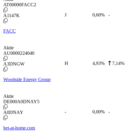
AT00000FACC2
J
0,60
%
-
A1147K
FACC
Aktie
AU0000224040
H
4,93
%
7,14%
A3DNGW
Woodside Energy Group
Aktie
DE000A0DNAY5
-
0,00
%
-
A0DNAY
bet-at-home.com