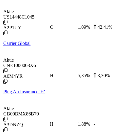
Aktie
US14448C1045
Q
1,09
%
42,41%
A2P1UY
Carrier Global
Aktie
CNE1000003X6
H
5,35
%
3,30%
A0M4YR
Ping An Insurance 'H'
Aktie
GB00BMX86B70
H
1,88
%
-
A3DNZQ