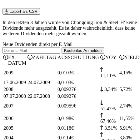
Export als CSV
In den letzten 3 Jahren wurde von Chongqing Iron & Steel 'H' keine
Dividende mehr ausgezahlt. Es ist daher wahrscheinlich, dass keine
weiteren Dividenden mehr gezahlt werden.
Neue Dividenden direkt per E-Mail
Kostenlos
Anmelden
EX-
ZAHLTAG
AUSSCHÜTTUNG
YOY
YIELD
DATUM
2009
0,0103
€
4,15
%
11,11%
17.06.2009
24.07.2009
0,0103
€
2008
0,00927
€
3,34%
5,72
%
07.07.2008
22.07.2008
0,00927
€
2007
0,00959
€
2,74
%
51,47%
2006
0,0198
€
11,55
%
67,46%
2005
0,0118
€
3,51%
5,91
%
2004
0,0114
€
3,80
%