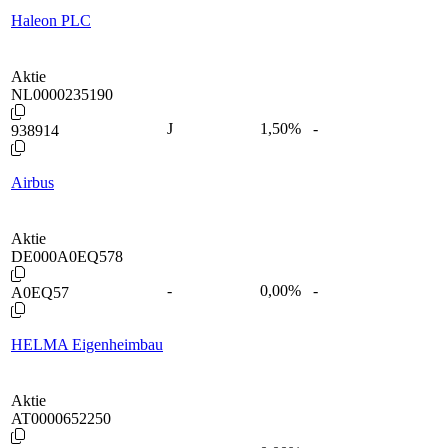
Haleon PLC
Aktie
NL0000235190
J
1,50
%
-
938914
Airbus
Aktie
DE000A0EQ578
-
0,00
%
-
A0EQ57
HELMA Eigenheimbau
Aktie
AT0000652250