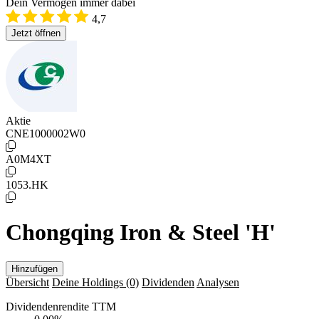
Dein Vermögen immer dabei
4,7
Jetzt öffnen
Aktie
CNE1000002W0
A0M4XT
1053.HK
Chongqing Iron & Steel 'H'
Hinzufügen
Übersicht
Deine Holdings
(0)
Dividenden
Analysen
Dividendenrendite TTM