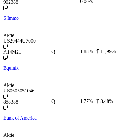
-
0,00
%
-
902388
S Immo
Aktie
US29444U7000
Q
1,88
%
11,99%
A14M21
Equinix
Aktie
US0605051046
Q
1,77
%
8,48%
858388
Bank of America
Aktie