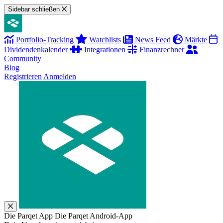
Sidebar schließen
Portfolio-Tracking
Watchlists
News Feed
Märkte
Dividendenkalender
Integrationen
Finanzrechner
Community
Blog
Registrieren
Anmelden
Die Parqet App
Die Parqet Android-App