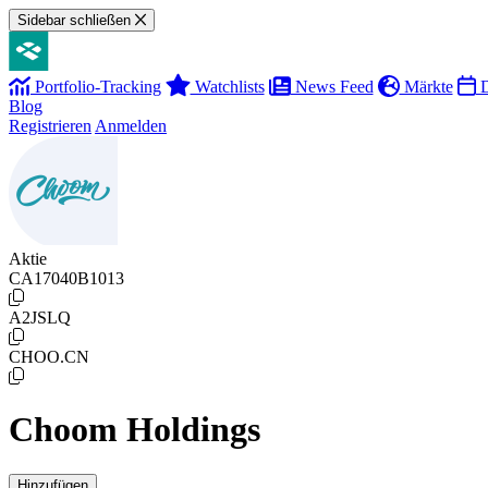
Sidebar schließen
Portfolio-Tracking
Watchlists
News Feed
Märkte
D
Blog
Registrieren
Anmelden
Aktie
CA17040B1013
A2JSLQ
CHOO.CN
Choom Holdings
Hinzufügen