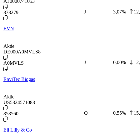
AT0000741053
J
3,07
%
12
878279
EVN
Aktie
DE000A0MVLS8
J
0,00
%
12
A0MVLS
EnviTec Biogas
Aktie
US5324571083
Q
0,55
%
15
858560
Eli Lilly & Co