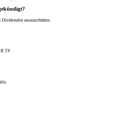
gekündigt?
 Dividenden auszuschütten.
R 5Y
56%