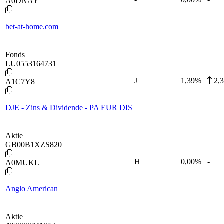
A0DNAY
bet-at-home.com
Fonds
LU0553164731
J
1,39
%
2,
A1C7Y8
DJE - Zins & Dividende - PA EUR DIS
Aktie
GB00B1XZS820
H
0,00
%
-
A0MUKL
Anglo American
Aktie