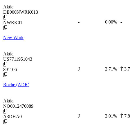
Aktie
DE000NWRK013
-
0,00
%
-
NWRK01
New Work
Aktie
US7711951043
J
2,71
%
3,
891106
Roche (ADR)
Aktie
NO0012470089
J
2,01
%
7,
A3DHA0