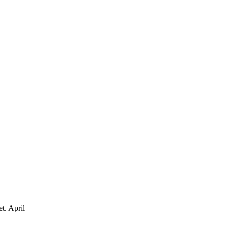
et.
April