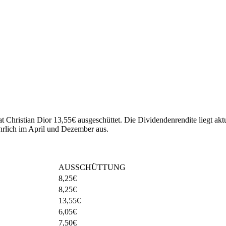
at Christian Dior 13,55€ ausgeschüttet.
Die Dividendenrendite liegt akt
hrlich im April und Dezember aus.
AUSSCHÜTTUNG
8,25
€
8,25
€
13,55
€
6,05
€
7,50
€