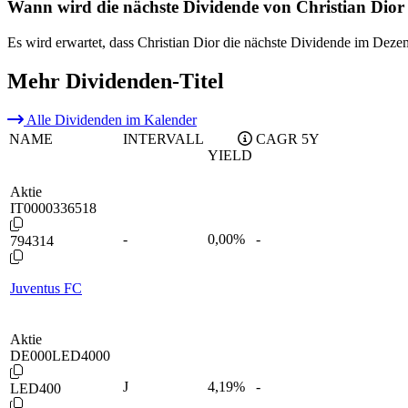
Wann wird die nächste Dividende von Christian Dior
Es wird erwartet, dass Christian Dior die nächste Dividende im Deze
Mehr Dividenden-Titel
Alle Dividenden im Kalender
NAME
INTERVALL
CAGR 5Y
YIELD
Aktie
IT0000336518
-
0,00
%
-
794314
Juventus FC
Aktie
DE000LED4000
J
4,19
%
-
LED400