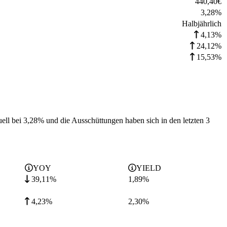
440,40
€
3,28
%
Halbjährlich
4,13%
24,12%
15,53%
uell bei 3,28% und die
Ausschüttungen haben sich in den letzten 3
YOY
YIELD
39,11%
1,89
%
4,23%
2,30
%