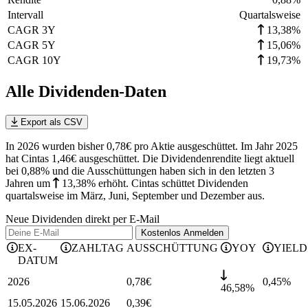
Intervall
Quartalsweise
CAGR 3Y
13,38%
CAGR 5Y
15,06%
CAGR 10Y
19,73%
Alle Dividenden-Daten
Export als CSV
In 2026 wurden bisher 0,78€ pro Aktie ausgeschüttet. Im Jahr 2025
hat Cintas 1,46€ ausgeschüttet.
Die Dividendenrendite liegt aktuell
bei 0,88% und die
Ausschüttungen haben sich in den letzten 3
Jahren
um
13,38%
erhöht
.
Cintas schüttet Dividenden
quartalsweise im März, Juni, September und Dezember aus.
Neue Dividenden direkt per E-Mail
Kostenlos
Anmelden
EX-
ZAHLTAG
AUSSCHÜTTUNG
YOY
YIELD
DATUM
2026
0,78
€
0,45
%
46,58%
15.05.2026
15.06.2026
0,39
€