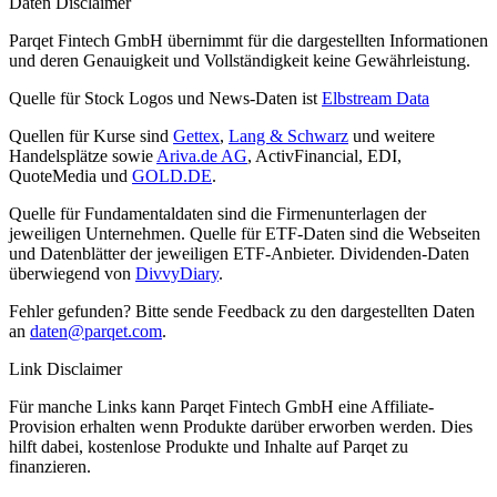
Daten Disclaimer
Parqet Fintech GmbH übernimmt für die dargestellten Informationen
und deren Genauigkeit und Vollständigkeit keine Gewährleistung.
Quelle für Stock Logos und News-Daten ist
Elbstream Data
Quellen für Kurse sind
Gettex
,
Lang & Schwarz
und weitere
Handelsplätze sowie
Ariva.de AG
, ActivFinancial, EDI,
QuoteMedia und
GOLD.DE
.
Quelle für Fundamentaldaten sind die Firmenunterlagen der
jeweiligen Unternehmen. Quelle für ETF-Daten sind die Webseiten
und Datenblätter der jeweiligen ETF-Anbieter. Dividenden-Daten
überwiegend von
DivvyDiary
.
Fehler gefunden? Bitte sende Feedback zu den dargestellten Daten
an
daten@parqet.com
.
Link Disclaimer
Für manche Links kann Parqet Fintech GmbH eine Affiliate-
Provision erhalten wenn Produkte darüber erworben werden. Dies
hilft dabei, kostenlose Produkte und Inhalte auf Parqet zu
finanzieren.