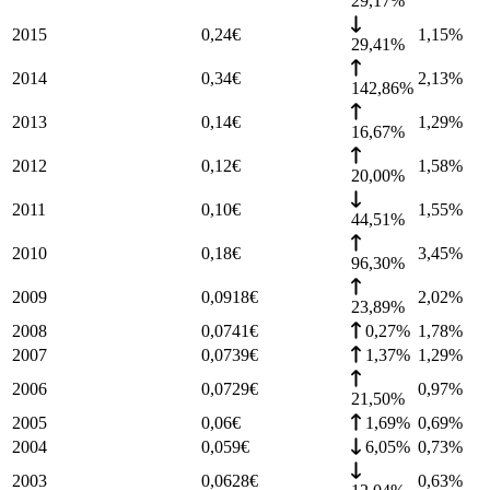
29,17%
2015
0,24
€
1,15
%
29,41%
2014
0,34
€
2,13
%
142,86%
2013
0,14
€
1,29
%
16,67%
2012
0,12
€
1,58
%
20,00%
2011
0,10
€
1,55
%
44,51%
2010
0,18
€
3,45
%
96,30%
2009
0,0918
€
2,02
%
23,89%
2008
0,0741
€
0,27%
1,78
%
2007
0,0739
€
1,37%
1,29
%
2006
0,0729
€
0,97
%
21,50%
2005
0,06
€
1,69%
0,69
%
2004
0,059
€
6,05%
0,73
%
2003
0,0628
€
0,63
%