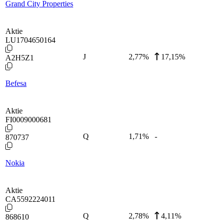
Grand City Properties
Aktie
LU1704650164
J
2,77
%
17,15%
A2H5Z1
Befesa
Aktie
FI0009000681
Q
1,71
%
-
870737
Nokia
Aktie
CA5592224011
Q
2,78
%
4,11%
868610