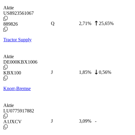
Aktie
US8923561067
Q
2,71
%
25,65%
889826
Tractor Supply
Aktie
DE000KBX1006
J
1,85
%
0,56%
KBX100
Knorr-Bremse
Aktie
LU0775917882
J
3,09
%
-
A1JXCV