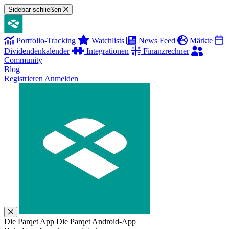
Sidebar schließen
Portfolio-Tracking
Watchlists
News Feed
Märkte
Dividendenkalender
Integrationen
Finanzrechner
Community
Blog
Registrieren
Anmelden
Die Parqet App
Die Parqet Android-App