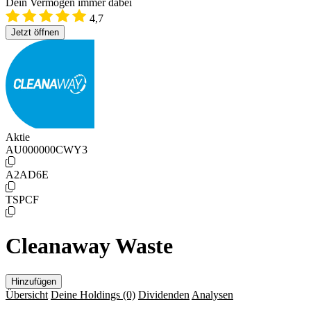
Dein Vermögen immer dabei
4,7
Jetzt öffnen
Aktie
AU000000CWY3
A2AD6E
TSPCF
Cleanaway Waste
Hinzufügen
Übersicht
Deine Holdings
(0)
Dividenden
Analysen