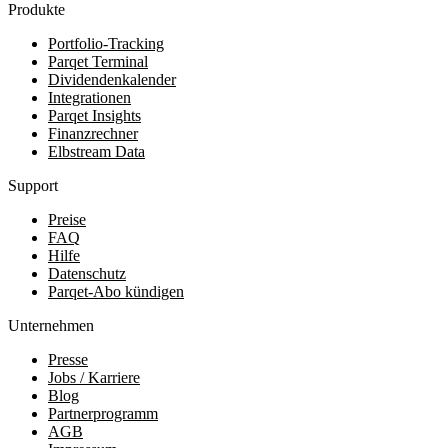
Produkte
Portfolio-Tracking
Parqet Terminal
Dividendenkalender
Integrationen
Parqet Insights
Finanzrechner
Elbstream Data
Support
Preise
FAQ
Hilfe
Datenschutz
Parqet-Abo kündigen
Unternehmen
Presse
Jobs / Karriere
Blog
Partnerprogramm
AGB