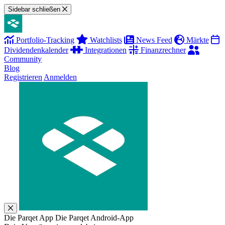
Sidebar schließen
Portfolio-Tracking
Watchlists
News Feed
Märkte
Dividendenkalender
Integrationen
Finanzrechner
Community
Blog
Registrieren
Anmelden
Die Parqet App
Die Parqet Android-App