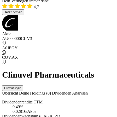
Dein Vermögen immer dabei
4,7
Jetzt öffnen
Aktie
AU000000CUV3
A0JEGY
CUV.AX
Clinuvel Pharmaceuticals
Hinzufügen
Übersicht
Deine Holdings
(0)
Dividenden
Analysen
Dividendenrendite TTM
0,49
%
0,0281€/Aktie
Dividendenwachstum (CAGR 5Y)