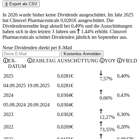
Export als CSV
In 2026 wurde bisher keine Dividende ausgeschüttet. Im Jahr 2025
hat Clinuvel Pharmaceuticals 0,0281€ ausgeschüttet.
Die
Dividendenrendite liegt aktuell bei 0,49% und die
Ausschüttungen
haben sich in den letzten 3 Jahren
um
1,44%
erhöht
.
Clinuvel
Pharmaceuticals schüttet Dividenden jährlich im September aus.
Neue Dividenden direkt per E-Mail
Kostenlos
Anmelden
EX-
ZAHLTAG
AUSSCHÜTTUNG
YOY
YIELD
DATUM
2025
0,0281
€
0,40
%
7,57%
04.09.2025
19.09.2025
0,0281
€
2024
0,0304
€
0,43
%
0,66%
05.09.2024
20.09.2024
0,0304
€
2023
0,0302
€
0,30
%
12,27%
2022
0,0269
€
0,20
%
73,55%