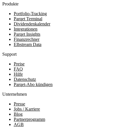
Produkte
Portfolio-Tracking
Parqet Terminal
Dividendenkalender
Integrationen
Parqet Insights
Finanzrechner
Elbstream Data
Support
Preise
FAQ
Hilfe
Datenschutz
Parqet-Abo kündigen
Unternehmen
Presse
Jobs / Karriere
Blog
Partnerprogramm
AGB