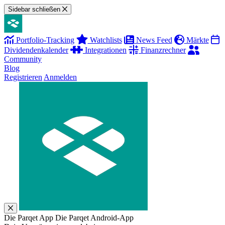
Sidebar schließen
Portfolio-Tracking
Watchlists
News Feed
Märkte
Dividendenkalender
Integrationen
Finanzrechner
Community
Blog
Registrieren
Anmelden
Die Parqet App
Die Parqet Android-App