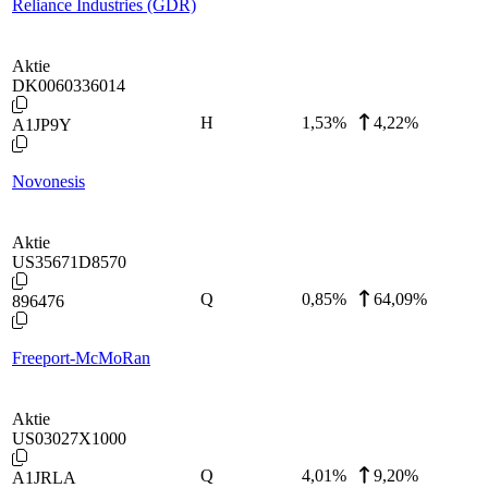
Reliance Industries (GDR)
Aktie
DK0060336014
H
1,53
%
4,22%
A1JP9Y
Novonesis
Aktie
US35671D8570
Q
0,85
%
64,09%
896476
Freeport-McMoRan
Aktie
US03027X1000
Q
4,01
%
9,20%
A1JRLA