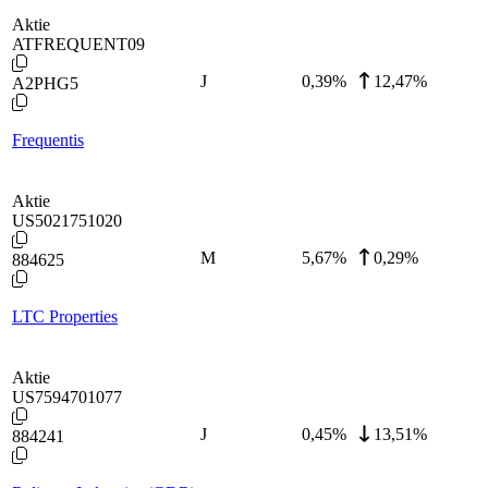
Aktie
ATFREQUENT09
J
0,39
%
12,47%
A2PHG5
Frequentis
Aktie
US5021751020
M
5,67
%
0,29%
884625
LTC Properties
Aktie
US7594701077
J
0,45
%
13,51%
884241