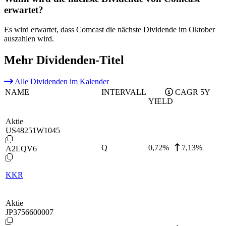
erwartet?
Es wird erwartet, dass Comcast die nächste Dividende im Oktober
auszahlen wird.
Mehr Dividenden-Titel
Alle Dividenden im Kalender
NAME
INTERVALL
CAGR 5Y
YIELD
Aktie
US48251W1045
Q
0,72
%
7,13%
A2LQV6
KKR
Aktie
JP3756600007