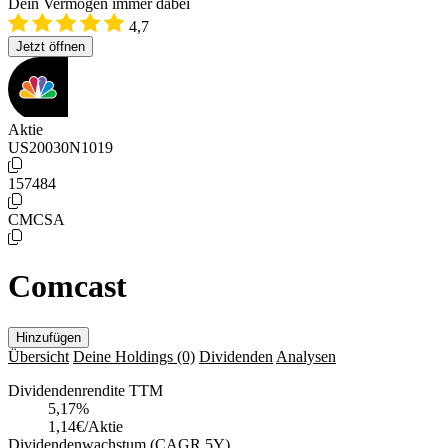
Dein Vermögen immer dabei
4,7
Jetzt öffnen
Aktie
US20030N1019
157484
CMCSA
Comcast
Hinzufügen
Übersicht
Deine Holdings
(0)
Dividenden
Analysen
Dividendenrendite TTM
5,17
%
1,14€/Aktie
Dividendenwachstum (CAGR 5Y)