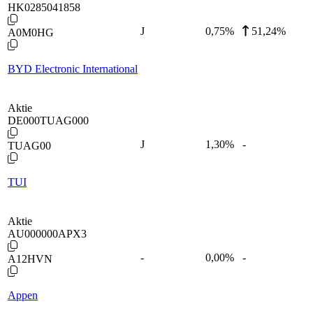
HK0285041858
J
0,75
%
51,24%
A0M0HG
BYD Electronic International
Aktie
DE000TUAG000
J
1,30
%
-
TUAG00
TUI
Aktie
AU000000APX3
-
0,00
%
-
A12HVN
Appen