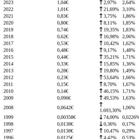
2023
1,04
€
2,97%
2,64
%
2022
1,01
€
21,69%
3,10
%
2021
0,83
€
3,75%
1,86
%
2020
0,80
€
8,11%
1,85
%
2019
0,74
€
19,35%
1,83
%
2018
0,62
€
16,98%
2,06
%
2017
0,53
€
10,42%
1,62
%
2016
0,48
€
9,17%
1,48
%
2015
0,44
€
35,21%
1,71
%
2014
0,33
€
15,85%
1,36
%
2013
0,28
€
19,80%
1,49
%
2012
0,23
€
53,64%
1,66
%
2011
0,15
€
8,70%
1,67
%
2010
0,14
€
46,15%
1,71
%
2009
0,096
€
49,53%
1,63
%
2008
0,0642
€
1,06
%
1.693,30%
1999
0,00358
€
74,00%
0,0226
1998
0,0138
€
0,36%
0,17
%
1997
0,0138
€
10,47%
0,29
%
1996
0,0125
€
4,42%
0,53
%