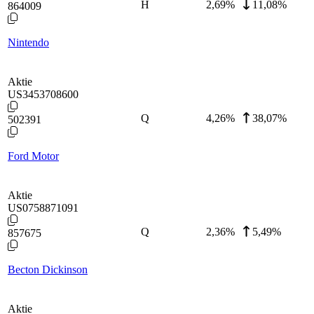
H
2,69
%
11,08%
864009
Nintendo
Aktie
US3453708600
Q
4,26
%
38,07%
502391
Ford Motor
Aktie
US0758871091
Q
2,36
%
5,49%
857675
Becton Dickinson
Aktie