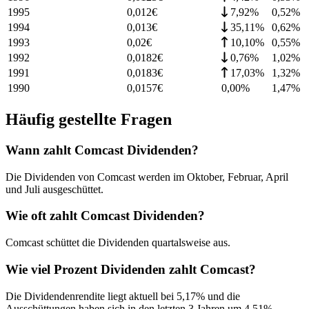
1995
0,012
€
7,92%
0,52
%
1994
0,013
€
35,11%
0,62
%
1993
0,02
€
10,10%
0,55
%
1992
0,0182
€
0,76%
1,02
%
1991
0,0183
€
17,03%
1,32
%
1990
0,0157
€
0,00%
1,47
%
Häufig gestellte Fragen
Wann zahlt Comcast Dividenden?
Die Dividenden von Comcast werden im Oktober, Februar, April
und Juli ausgeschüttet.
Wie oft zahlt Comcast Dividenden?
Comcast schüttet die Dividenden quartalsweise aus.
Wie viel Prozent Dividenden zahlt Comcast?
Die Dividendenrendite liegt aktuell bei 5,17% und die
Ausschüttungen haben sich in den letzten 3 Jahren um 4,51%