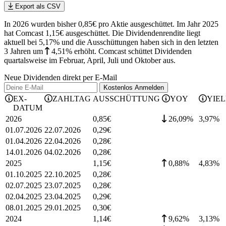
Export als CSV
In 2026 wurden bisher 0,85€ pro Aktie ausgeschüttet. Im Jahr 2025
hat Comcast 1,15€ ausgeschüttet.
Die Dividendenrendite liegt
aktuell bei 5,17% und die
Ausschüttungen haben sich in den letzten
3 Jahren
um
4,51%
erhöht
.
Comcast schüttet Dividenden
quartalsweise im Februar, April, Juli und Oktober aus.
Neue Dividenden direkt per E-Mail
Kostenlos
Anmelden
EX-
ZAHLTAG
AUSSCHÜTTUNG
YOY
YIE
DATUM
2026
0,85
€
26,09%
3,97
%
01.07.2026
22.07.2026
0,29
€
01.04.2026
22.04.2026
0,28
€
14.01.2026
04.02.2026
0,28
€
2025
1,15
€
0,88%
4,83
%
01.10.2025
22.10.2025
0,28
€
02.07.2025
23.07.2025
0,28
€
02.04.2025
23.04.2025
0,29
€
08.01.2025
29.01.2025
0,30
€
2024
1,14
€
9,62%
3,13
%