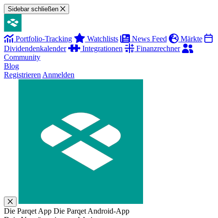
Sidebar schließen
Portfolio-Tracking
Watchlists
News Feed
Märkte
Dividendenkalender
Integrationen
Finanzrechner
Community
Blog
Registrieren
Anmelden
Die Parqet App
Die Parqet Android-App