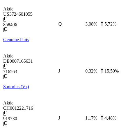
Aktie
US3724601055
Q
3,08
%
5,72%
858406
Genuine Parts
Aktie
DE0007165631
J
0,32
%
15,50%
716563
Sartorius (Vz)
Aktie
CH0012221716
J
1,17
%
4,48%
919730