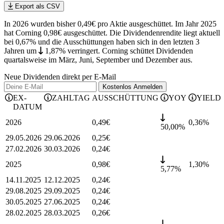
Export als CSV
In 2026 wurden bisher 0,49€ pro Aktie ausgeschüttet. Im Jahr 2025
hat Corning 0,98€ ausgeschüttet.
Die Dividendenrendite liegt aktuell
bei 0,67% und die
Ausschüttungen haben sich in den letzten 3
Jahren
um
1,87%
verringert
.
Corning schüttet Dividenden
quartalsweise im März, Juni, September und Dezember aus.
Neue Dividenden direkt per E-Mail
Kostenlos
Anmelden
EX-
ZAHLTAG
AUSSCHÜTTUNG
YOY
YIELD
DATUM
2026
0,49
€
0,36
%
50,00%
29.05.2026
29.06.2026
0,25
€
27.02.2026
30.03.2026
0,24
€
2025
0,98
€
1,30
%
5,77%
14.11.2025
12.12.2025
0,24
€
29.08.2025
29.09.2025
0,24
€
30.05.2025
27.06.2025
0,24
€
28.02.2025
28.03.2025
0,26
€