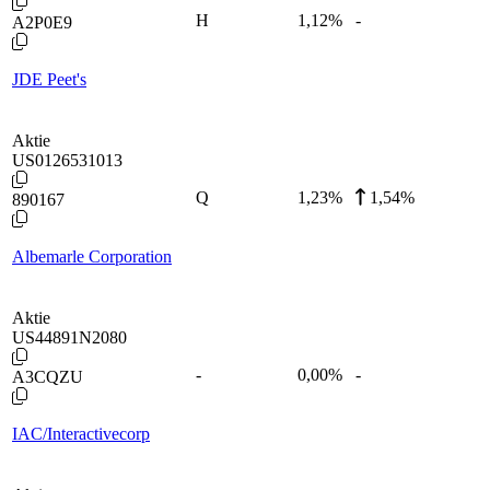
H
1,12
%
-
A2P0E9
JDE Peet's
Aktie
US0126531013
Q
1,23
%
1,54%
890167
Albemarle Corporation
Aktie
US44891N2080
-
0,00
%
-
A3CQZU
IAC/Interactivecorp