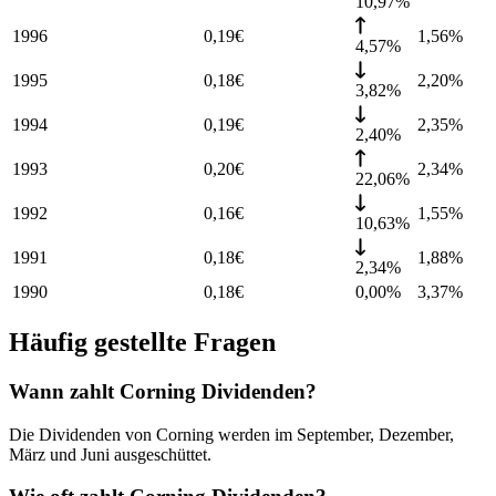
10,97%
1996
0,19
€
1,56
%
4,57%
1995
0,18
€
2,20
%
3,82%
1994
0,19
€
2,35
%
2,40%
1993
0,20
€
2,34
%
22,06%
1992
0,16
€
1,55
%
10,63%
1991
0,18
€
1,88
%
2,34%
1990
0,18
€
0,00%
3,37
%
Häufig gestellte Fragen
Wann zahlt Corning Dividenden?
Die Dividenden von Corning werden im September, Dezember,
März und Juni ausgeschüttet.