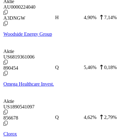
Aktie
AU0000224040
H
4,90
%
7,14%
A3DNGW
Woodside Energy Group
Aktie
US6819361006
Q
5,46
%
0,18%
890454
Omega Healthcare Invest.
Aktie
US1890541097
Q
4,62
%
2,79%
856678
Clorox