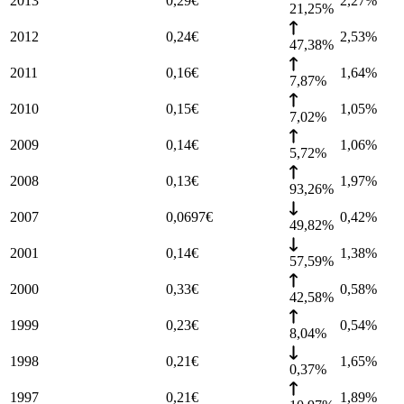
2013
0,29
€
2,27
%
21,25%
2012
0,24
€
2,53
%
47,38%
2011
0,16
€
1,64
%
7,87%
2010
0,15
€
1,05
%
7,02%
2009
0,14
€
1,06
%
5,72%
2008
0,13
€
1,97
%
93,26%
2007
0,0697
€
0,42
%
49,82%
2001
0,14
€
1,38
%
57,59%
2000
0,33
€
0,58
%
42,58%
1999
0,23
€
0,54
%
8,04%
1998
0,21
€
1,65
%
0,37%
1997
0,21
€
1,89
%