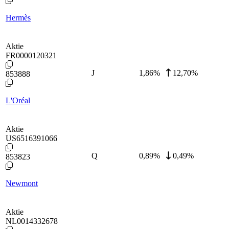
Hermès
Aktie
FR0000120321
J
1,86
%
12,70%
853888
L'Oréal
Aktie
US6516391066
Q
0,89
%
0,49%
853823
Newmont
Aktie
NL0014332678