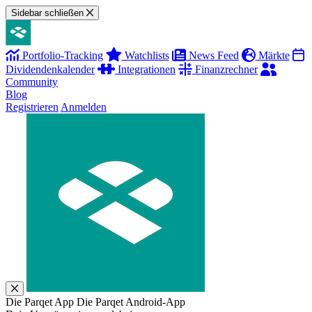
Sidebar schließen
Portfolio-Tracking
Watchlists
News Feed
Märkte
Dividendenkalender
Integrationen
Finanzrechner
Community
Blog
Registrieren
Anmelden
Die Parqet App
Die Parqet Android-App