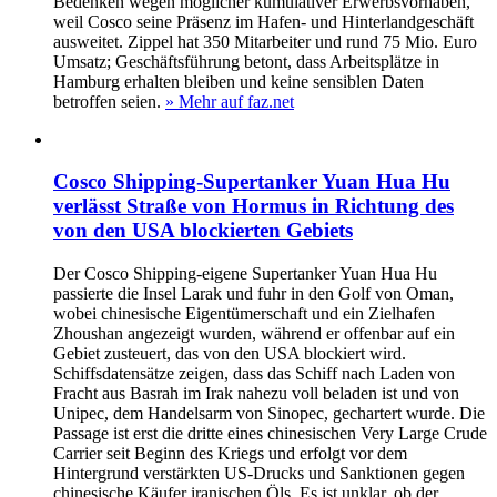
Bedenken wegen möglicher kumulativer Erwerbsvorhaben,
weil Cosco seine Präsenz im Hafen- und Hinterlandgeschäft
ausweitet. Zippel hat 350 Mitarbeiter und rund 75 Mio. Euro
Umsatz; Geschäftsführung betont, dass Arbeitsplätze in
Hamburg erhalten bleiben und keine sensiblen Daten
betroffen seien.
» Mehr auf faz.net
Cosco Shipping-Supertanker Yuan Hua Hu
verlässt Straße von Hormus in Richtung des
von den USA blockierten Gebiets
Der Cosco Shipping-eigene Supertanker Yuan Hua Hu
passierte die Insel Larak und fuhr in den Golf von Oman,
wobei chinesische Eigentümerschaft und ein Zielhafen
Zhoushan angezeigt wurden, während er offenbar auf ein
Gebiet zusteuert, das von den USA blockiert wird.
Schiffsdatensätze zeigen, dass das Schiff nach Laden von
Fracht aus Basrah im Irak nahezu voll beladen ist und von
Unipec, dem Handelsarm von Sinopec, gechartert wurde. Die
Passage ist erst die dritte eines chinesischen Very Large Crude
Carrier seit Beginn des Kriegs und erfolgt vor dem
Hintergrund verstärkten US-Drucks und Sanktionen gegen
chinesische Käufer iranischen Öls. Es ist unklar, ob der