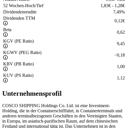
52 Wochen-Hoch/Tief
1,83
€
-
1,28
€
Dividendenrendite
7,49
%
Dividenden TTM
0,12
€
Beta
0,62
KGV (PE Ratio)
9,45
KGWV (PEG Ratio)
−
0,18
KBV (PB Ratio)
1,00
KUV (PS Ratio)
1,12
Unternehmensprofil
COSCO SHIPPING Holdings Co. Ltd. ist eine Investment-
Holding, die in der Containerschifffahrt, in Containerterminals und
anderen terminalbezogenen Geschäften in den Vereinigten Staaten,
in Europa, im asiatisch-pazifischen Raum, auf dem chinesischen
Festland und international tätig ist. Das Unternehmen ist in den