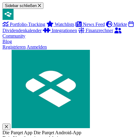
Sidebar schließen
Portfolio-Tracking
Watchlists
News Feed
Märkte
Dividendenkalender
Integrationen
Finanzrechner
Community
Blog
Registrieren
Anmelden
Die Parqet App
Die Parqet Android-App