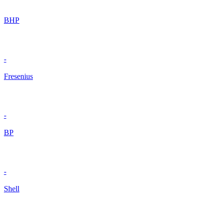
BHP
-
Fresenius
-
BP
-
Shell