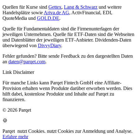
Quellen für Kurse sind
Gettex
,
Lang & Schwarz
und weitere
Handelsplätze sowie
Ariva.de AG
, ActivFinancial, EDI,
QuoteMedia und
GOLD.DE
.
Quelle für Fundamentaldaten sind die Firmenunterlagen der
jeweiligen Unternehmen. Quelle für ETF-Daten sind die Webseiten
und Datenblätter der jeweiligen ETF-Anbieter. Dividenden-Daten
überwiegend von
DivvyDiary
.
Fehler gefunden? Bitte sende Feedback zu den dargestellten Daten
an
daten@parqet.com
.
Link Disclaimer
Für manche Links kann Parqet Fintech GmbH eine Affiliate-
Provision erhalten wenn Produkte darüber erworben werden. Dies
hilft dabei, kostenlose Produkte und Inhalte auf Parqet zu
finanzieren.
© 2026 Parqet
🍪
Parqet
nutzt Cookies.
nutzt Cookies zur Anmeldung und Analyse.
Erfahre mehr