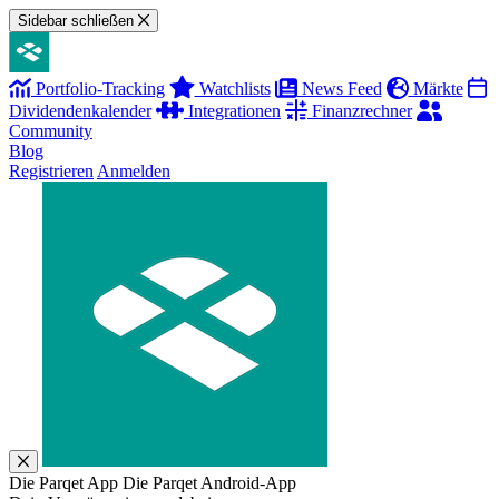
Sidebar schließen
Portfolio-Tracking
Watchlists
News Feed
Märkte
Dividendenkalender
Integrationen
Finanzrechner
Community
Blog
Registrieren
Anmelden
Die Parqet App
Die Parqet Android-App