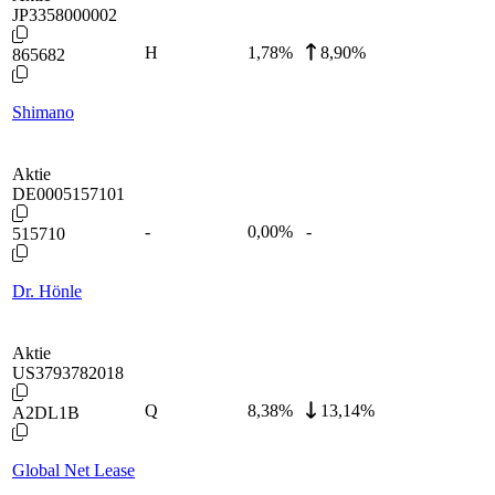
JP3358000002
H
1,78
%
8,90%
865682
Shimano
Aktie
DE0005157101
-
0,00
%
-
515710
Dr. Hönle
Aktie
US3793782018
Q
8,38
%
13,14%
A2DL1B
Global Net Lease