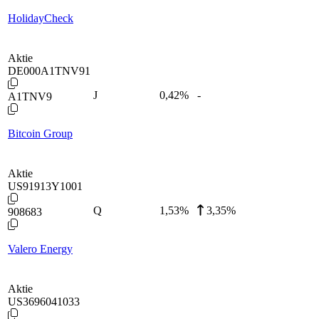
HolidayCheck
Aktie
DE000A1TNV91
J
0,42
%
-
A1TNV9
Bitcoin Group
Aktie
US91913Y1001
Q
1,53
%
3,35%
908683
Valero Energy
Aktie
US3696041033