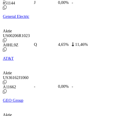
J
0,00
%
-
851144
General Electric
Aktie
US00206R1023
Q
4,65
%
11,46%
A0HL9Z
AT&T
Aktie
US36162J1060
-
0,00
%
-
A11662
GEO Group
Aktie