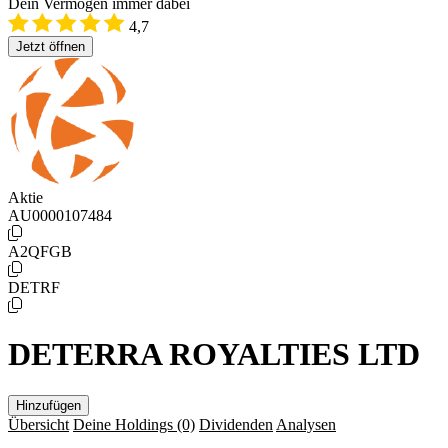
Dein Vermögen immer dabei
4,7
Jetzt öffnen
Aktie
AU0000107484
A2QFGB
DETRF
DETERRA ROYALTIES LTD
Hinzufügen
Übersicht
Deine Holdings
(0)
Dividenden
Analysen