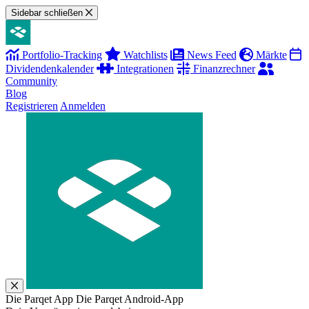
Sidebar schließen
Portfolio-Tracking
Watchlists
News Feed
Märkte
Dividendenkalender
Integrationen
Finanzrechner
Community
Blog
Registrieren
Anmelden
Die Parqet App
Die Parqet Android-App