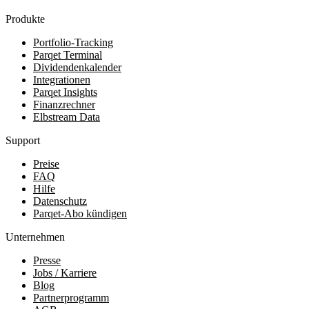
Produkte
Portfolio-Tracking
Parqet Terminal
Dividendenkalender
Integrationen
Parqet Insights
Finanzrechner
Elbstream Data
Support
Preise
FAQ
Hilfe
Datenschutz
Parqet-Abo kündigen
Unternehmen
Presse
Jobs / Karriere
Blog
Partnerprogramm