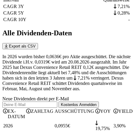
CAGR 3Y
7,21%
CAGR 5Y
0,28%
CAGR 10Y
-
Alle Dividenden-Daten
Export als CSV
In 2026 wurden bisher 0,0636€ pro Aktie ausgeschüttet. Die nächste
Dividende i.H.v. 0,0319€ wird am 20.08.2026 ausgezahlt. Im Jahr
2025 hat Dexus Convenience Retail REIT 0,12€ ausgeschüttet.
Die
Dividendenrendite liegt aktuell bei 7,48% und die
Ausschüttungen
haben sich in den letzten 3 Jahren
um
7,21%
verringert
.
Dexus
Convenience Retail REIT schüttet Dividenden quartalsweise im
Februar, Mai, August und November aus.
Neue Dividenden direkt per E-Mail
Kostenlos
Anmelden
EX-
ZAHLTAG
AUSSCHÜTTUNG
YOY
YIELD
DATUM
2026
0,0955
€
3,90
%
19,75%