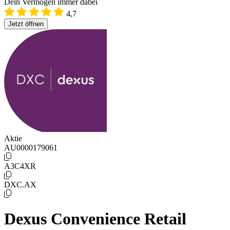
Dein Vermögen immer dabei
4,7
Jetzt öffnen
Aktie
AU0000179061
A3C4XR
DXC.AX
Dexus Convenience Retail