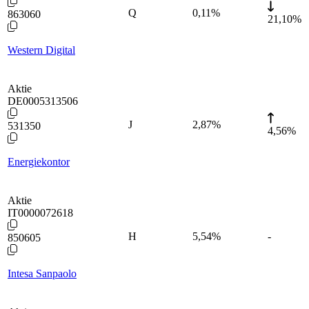
Q
0,11
%
863060
21,10%
Western Digital
Aktie
DE0005313506
J
2,87
%
531350
4,56%
Energiekontor
Aktie
IT0000072618
H
5,54
%
-
850605
Intesa Sanpaolo