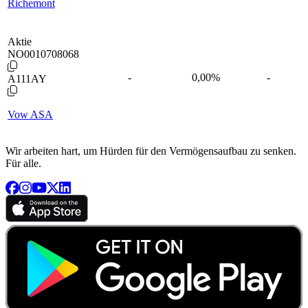
Richemont
Aktie
NO0010708068
-
0,00
%
-
A111AY
Vow ASA
Wir arbeiten hart, um Hürden für den Vermögensaufbau zu senken.
Für alle.