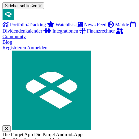
Sidebar schließen
Portfolio-Tracking
Watchlists
News Feed
Märkte
Dividendenkalender
Integrationen
Finanzrechner
Community
Blog
Registrieren
Anmelden
Die Parqet App
Die Parqet Android-App