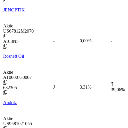
JENOPTIK
Aktie
US67812M2070
-
0,00
%
-
A0J3N5
Rosneft Oil
Aktie
AT0000730007
J
3,31
%
632305
39,06%
Andritz
Aktie
US9581021055