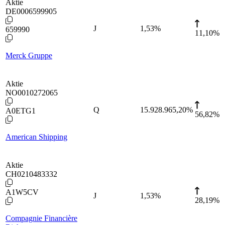
Aktie
DE0006599905
J
1,53
%
659990
11,10%
Merck Gruppe
Aktie
NO0010272065
Q
15.928.965,20
%
A0ETG1
56,82%
American Shipping
Aktie
CH0210483332
A1W5CV
J
1,53
%
28,19%
Compagnie Financière