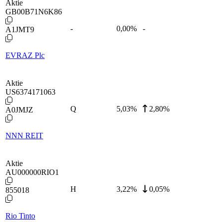
Aktie
GB00B71N6K86
-
0,00
%
-
A1JMT9
EVRAZ Plc
Aktie
US6374171063
Q
5,03
%
2,80%
A0JMJZ
NNN REIT
Aktie
AU000000RIO1
H
3,22
%
0,05%
855018
Rio Tinto