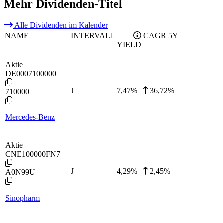
Mehr Dividenden-Titel
Alle Dividenden im Kalender
NAME
INTERVALL
CAGR 5Y
YIELD
Aktie
DE0007100000
J
7,47
%
36,72%
710000
Mercedes-Benz
Aktie
CNE100000FN7
J
4,29
%
2,45%
A0N99U
Sinopharm