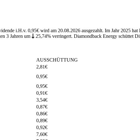
ividende i.H.v. 0,95€ wird am 20.08.2026 ausgezahlt. Im Jahr 2025 h
ten 3 Jahren
um
25,74%
verringert
.
Diamondback Energy schüttet Div
AUSSCHÜTTUNG
2,81
€
0,95
€
0,95
€
0,91
€
3,54
€
0,87
€
0,86
€
0,89
€
0,92
€
7,60
€