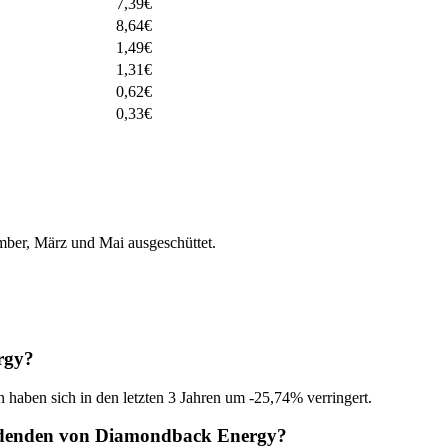
7,39
€
8,64
€
1,49
€
1,31
€
0,62
€
0,33
€
er, März und Mai ausgeschüttet.
rgy?
 haben sich in den letzten 3 Jahren um -25,74% verringert.
videnden von Diamondback Energy?