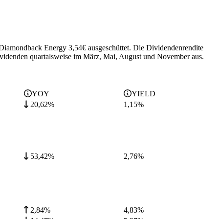
at Diamondback Energy 3,54€ ausgeschüttet.
Die Dividendenrendite
idenden quartalsweise im März, Mai, August und November aus.
YOY
YIELD
20,62%
1,15
%
53,42%
2,76
%
2,84%
4,83
%