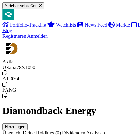
Sidebar schließen
Portfolio-Tracking
Watchlists
News Feed
Märkte
D
Blog
Registrieren
Anmelden
Aktie
US25278X1090
A1J6Y4
FANG
Diamondback Energy
Hinzufügen
Übersicht
Deine Holdings
(0)
Dividenden
Analysen