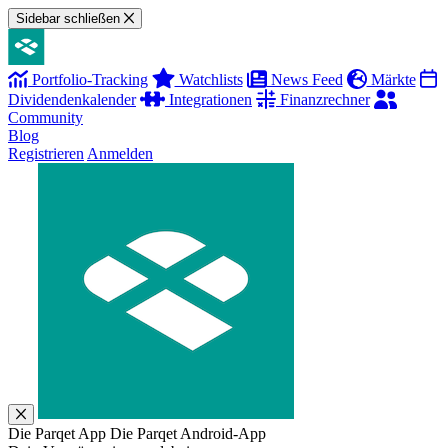
Sidebar schließen
Portfolio-Tracking
Watchlists
News Feed
Märkte
Dividendenkalender
Integrationen
Finanzrechner
Community
Blog
Registrieren
Anmelden
Die Parqet App
Die Parqet Android-App