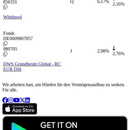
Q
6,17
%
856331
2,16%
Whirlpool
Fonds
DE0009807057
980705
J
2,98
%
2,76%
DWS Grundbesitz Global - RC
EUR DIS
Wir arbeiten hart, um Hürden für den Vermögensaufbau zu senken.
Für alle.