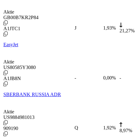
Aktie
GB00B7KR2P84
J
1,93
%
A1JTC1
21,27%
EasyJet
Aktie
US80585Y3080
-
0,00
%
-
A1JB8N
SBERBANK RUSSIA ADR
Aktie
US9884981013
Q
1,92
%
909190
8,97%