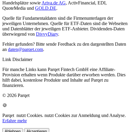
Handelsplätze sowie
Ariva.de AG
, ActivFinancial, EDI,
QuoteMedia und
GOLD.DE
.
Quelle für Fundamentaldaten sind die Firmenunterlagen der
jeweiligen Unternehmen. Quelle für ETF-Daten sind die Webseiten
und Datenblätter der jeweiligen ETF-Anbieter. Dividenden-Daten
überwiegend von
DivvyDiary
.
Fehler gefunden? Bitte sende Feedback zu den dargestellten Daten
an
daten@parqet.com
.
Link Disclaimer
Für manche Links kann Parqet Fintech GmbH eine Affiliate-
Provision erhalten wenn Produkte darüber erworben werden. Dies
hilft dabei, kostenlose Produkte und Inhalte auf Parqet zu
finanzieren.
© 2026 Parqet
🍪
Parqet
nutzt Cookies.
nutzt Cookies zur Anmeldung und Analyse.
Erfahre mehr
Ablehnen
Akzeptieren