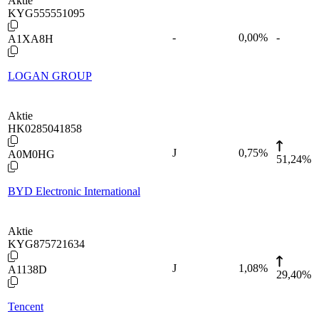
Aktie
KYG555551095
-
0,00
%
-
A1XA8H
LOGAN GROUP
Aktie
HK0285041858
J
0,75
%
A0M0HG
51,24%
BYD Electronic International
Aktie
KYG875721634
J
1,08
%
A1138D
29,40%
Tencent