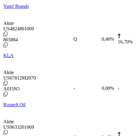
Yum! Brands
Aktie
US4824801009
Q
0,40
%
865884
16,70%
KLA
Aktie
US67812M2070
-
0,00
%
-
A0J3N5
Rosneft Oil
Aktie
US9633201069