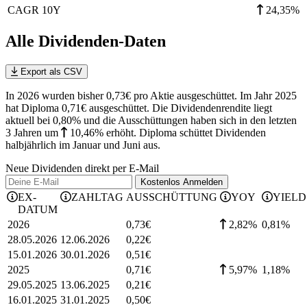
CAGR 10Y
24,35%
Alle Dividenden-Daten
Export als CSV
In 2026 wurden bisher 0,73€ pro Aktie ausgeschüttet. Im Jahr 2025
hat Diploma 0,71€ ausgeschüttet.
Die Dividendenrendite liegt
aktuell bei 0,80% und die
Ausschüttungen haben sich in den letzten
3 Jahren
um
10,46%
erhöht
.
Diploma schüttet Dividenden
halbjährlich im Januar und Juni aus.
Neue Dividenden direkt per E-Mail
Kostenlos
Anmelden
EX-
ZAHLTAG
AUSSCHÜTTUNG
YOY
YIELD
DATUM
2026
0,73
€
2,82%
0,81
%
28.05.2026
12.06.2026
0,22
€
15.01.2026
30.01.2026
0,51
€
2025
0,71
€
5,97%
1,18
%
29.05.2025
13.06.2025
0,21
€
16.01.2025
31.01.2025
0,50
€