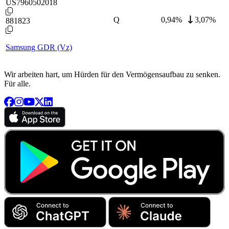
US7960502018
Q
0,94
%
3,07%
881823
Samsung GDR (Vz)
Wir arbeiten hart, um Hürden für den Vermögensaufbau zu senken.
Für alle.