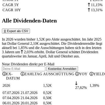
CAGR 5Y
11,15%
CAGR 10Y
13,31%
Alle Dividenden-Daten
Export als CSV
In 2026 wurden bisher 1,52€ pro Aktie ausgeschüttet. Im Jahr 2025
hat Dollar General 2,10€ ausgeschüttet.
Die Dividendenrendite liegt
aktuell bei 1,85% und die
Ausschüttungen haben sich in den letzten
3 Jahren
um
2,03%
erhöht
.
Dollar General schüttet Dividenden
quartalsweise im Januar, April, Juli und Oktober aus.
Neue Dividenden direkt per E-Mail
Kostenlos
Anmelden
EX-
ZAHLTAG
AUSSCHÜTTUNG
YOY
YIELD
DATUM
2026
1,52
€
1,39
%
27,62%
07.07.2026
21.07.2026
0,52
€
07.04.2026
21.04.2026
0,50
€
06.01.2026
20.01.2026
0,50
€