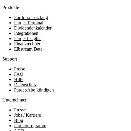
Produkte
Portfolio-Tracking
Parqet Terminal
Dividendenkalender
Integrationen
Parqet Insights
Finanzrechner
Elbstream Data
Support
Preise
FAQ
Hilfe
Datenschutz
Parqet-Abo kündigen
Unternehmen
Presse
Jobs / Karriere
Blog
Partnerprogramm
AGB