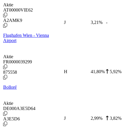
Aktie
AT00000VIE62
A2AMK9
J
3,21
%
-
Flughafen Wien - Vienna
Airport
Aktie
FR0000039299
H
41,80
%
5,92%
875558
Bolloré
Aktie
DE000A3E5D64
J
2,99
%
3,82%
A3E5D6