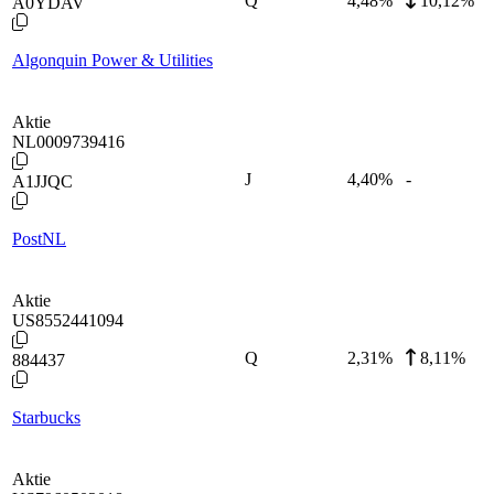
Q
4,48
%
10,12%
A0YDAV
Algonquin Power & Utilities
Aktie
NL0009739416
J
4,40
%
-
A1JJQC
PostNL
Aktie
US8552441094
Q
2,31
%
8,11%
884437
Starbucks
Aktie