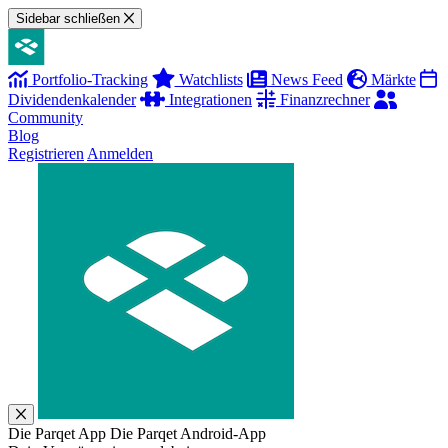
Sidebar schließen
Portfolio-Tracking
Watchlists
News Feed
Märkte
Dividendenkalender
Integrationen
Finanzrechner
Community
Blog
Registrieren
Anmelden
Die Parqet App
Die Parqet Android-App