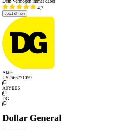
Dein Vermögen immer dabei
4,7
Jetzt öffnen
Aktie
US2566771059
A0YEES
DG
Dollar General