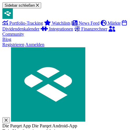
Sidebar schließen
Portfolio-Tracking
Watchlists
News Feed
Märkte
Dividendenkalender
Integrationen
Finanzrechner
Community
Blog
Registrieren
Anmelden
Die Parqet App
Die Parqet Android-App