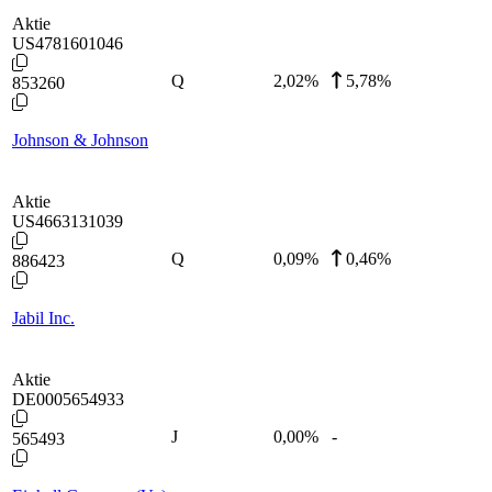
Aktie
US4781601046
Q
2,02
%
5,78%
853260
Johnson & Johnson
Aktie
US4663131039
Q
0,09
%
0,46%
886423
Jabil Inc.
Aktie
DE0005654933
J
0,00
%
-
565493