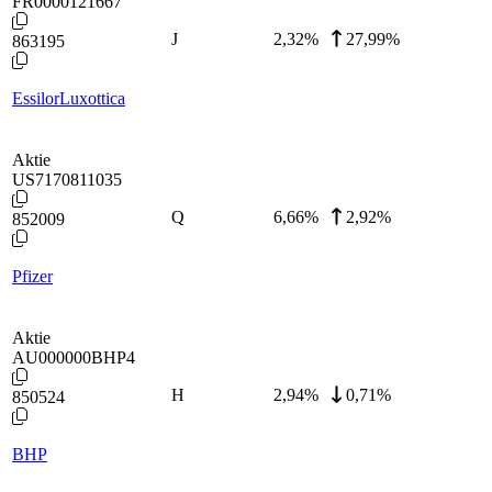
FR0000121667
J
2,32
%
27,99%
863195
EssilorLuxottica
Aktie
US7170811035
Q
6,66
%
2,92%
852009
Pfizer
Aktie
AU000000BHP4
H
2,94
%
0,71%
850524
BHP