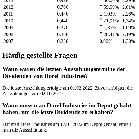
2013
0,91
€
30,00%
3,29
%
2012
0,70
€
59,09%
2,61
%
2011
0,44
€
1,03%
2,26
%
2010
0,44
€
21,01%
1,74
%
2009
0,37
€
1,35%
1,69
%
2008
0,36
€
28,41%
2,19
%
2007
0,28
€
0,00%
1,38
%
Häufig gestellte Fragen
Wann waren die letzten Auszahlungstermine der
Dividenden von Dorel Industries?
Die letzte Auszahlung erfolgte am 01.02.2022. Zuvor erfolgten die
Auszahlungen am: 02.10.2019.
Wann muss man Dorel Industries im Depot gehabt
haben, um die letzte Dividende zu erhalten?
Hat man Dorel Industries am 17.01.2022 im Depot gehabt, erhielt
man die Ausschüttung.