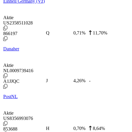
Einhell Germany (Vz)
Aktie
US2358511028
Q
0,71
%
11,70%
866197
Danaher
Aktie
NL0009739416
J
4,26
%
-
A1JJQC
PostNL
Aktie
US8356993076
H
0,70
%
8,64%
853688