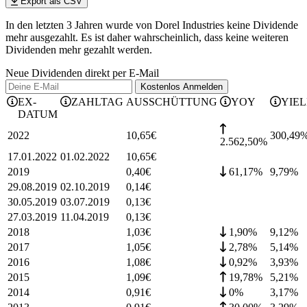
Export als CSV
In den letzten 3 Jahren wurde von Dorel Industries keine Dividende
mehr ausgezahlt. Es ist daher wahrscheinlich, dass keine weiteren
Dividenden mehr gezahlt werden.
Neue Dividenden direkt per E-Mail
Kostenlos
Anmelden
EX-
ZAHLTAG
AUSSCHÜTTUNG
YOY
YIE
DATUM
2022
10,65
€
300,49
2.562,50%
17.01.2022
01.02.2022
10,65
€
2019
0,40
€
61,17%
9,79
%
29.08.2019
02.10.2019
0,14
€
30.05.2019
03.07.2019
0,13
€
27.03.2019
11.04.2019
0,13
€
2018
1,03
€
1,90%
9,12
%
2017
1,05
€
2,78%
5,14
%
2016
1,08
€
0,92%
3,93
%
2015
1,09
€
19,78%
5,21
%
2014
0,91
€
0%
3,17
%