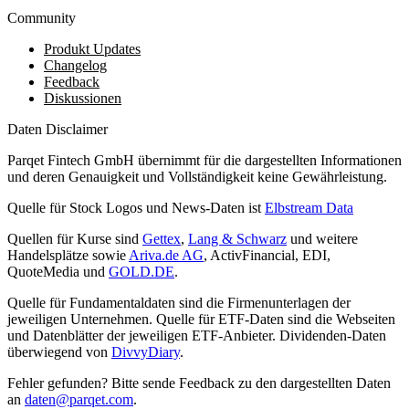
Community
Produkt Updates
Changelog
Feedback
Diskussionen
Daten Disclaimer
Parqet Fintech GmbH übernimmt für die dargestellten Informationen
und deren Genauigkeit und Vollständigkeit keine Gewährleistung.
Quelle für Stock Logos und News-Daten ist
Elbstream Data
Quellen für Kurse sind
Gettex
,
Lang & Schwarz
und weitere
Handelsplätze sowie
Ariva.de AG
, ActivFinancial, EDI,
QuoteMedia und
GOLD.DE
.
Quelle für Fundamentaldaten sind die Firmenunterlagen der
jeweiligen Unternehmen. Quelle für ETF-Daten sind die Webseiten
und Datenblätter der jeweiligen ETF-Anbieter. Dividenden-Daten
überwiegend von
DivvyDiary
.
Fehler gefunden? Bitte sende Feedback zu den dargestellten Daten
an
daten@parqet.com
.