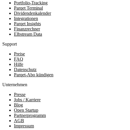
Portfolio-Tracking
Parqet Terminal
Dividendenkalender
Integrationen
Parqet Insights
Finanzrechner
Elbstream Data
Support
Preise
FAQ
Hilfe
Datenschutz
Parqet-Abo kündigen
Unternehmen
Presse
Jobs / Karriere
Blog
Open Startup
Partnerprogramm
AGB
Impressum