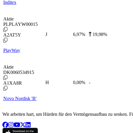
Inditex
Aktie
PLPLAYW00015
J
6,97
%
19,98%
A2AT5Y
PlayWay
Aktie
DK0060534915
H
0,00
%
-
A1XA8R
Novo Nordisk 'B'
Wir arbeiten hart, um Hürden für den Vermögensaufbau zu senken. Für