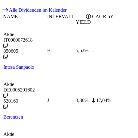
Alle Dividenden im Kalender
NAME
INTERVALL
CAGR 5Y
YIELD
Aktie
IT0000072618
H
5,53
%
-
850605
Intesa Sanpaolo
Aktie
DE0005201602
J
3,36
%
17,04%
520160
Berentzen
Aktie