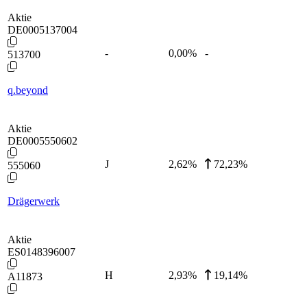
Aktie
DE0005137004
-
0,00
%
-
513700
q.beyond
Aktie
DE0005550602
J
2,62
%
72,23%
555060
Drägerwerk
Aktie
ES0148396007
H
2,93
%
19,14%
A11873