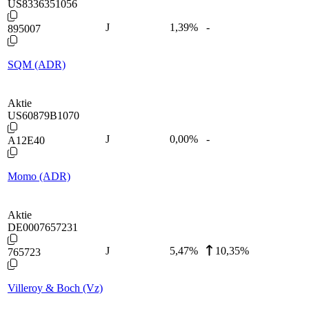
US8336351056
J
1,39
%
-
895007
SQM (ADR)
Aktie
US60879B1070
J
0,00
%
-
A12E40
Momo (ADR)
Aktie
DE0007657231
J
5,47
%
10,35%
765723
Villeroy & Boch (Vz)