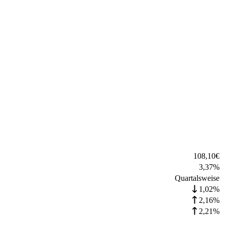
108,10
€
3,37
%
Quartalsweise
1,02%
2,16%
2,21%