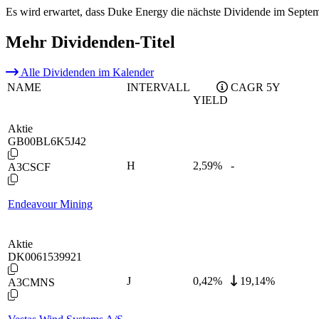
Es wird erwartet, dass Duke Energy die nächste Dividende im Septem
Mehr Dividenden-Titel
Alle Dividenden im Kalender
NAME
INTERVALL
CAGR 5Y
YIELD
Aktie
GB00BL6K5J42
H
2,59
%
-
A3CSCF
Endeavour Mining
Aktie
DK0061539921
J
0,42
%
19,14%
A3CMNS