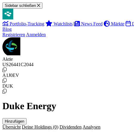
Sidebar schließen
Portfolio-Tracking
Watchlists
News Feed
Märkte
D
Blog
Registrieren
Anmelden
Aktie
US26441C2044
A1J0EV
DUK
Duke Energy
Hinzufügen
Übersicht
Deine Holdings
(0)
Dividenden
Analysen