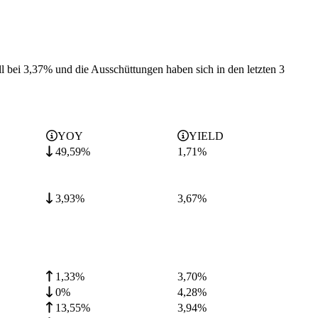
ll bei 3,37% und die
Ausschüttungen haben sich in den letzten 3
YOY
YIELD
49,59%
1,71
%
3,93%
3,67
%
1,33%
3,70
%
0%
4,28
%
13,55%
3,94
%