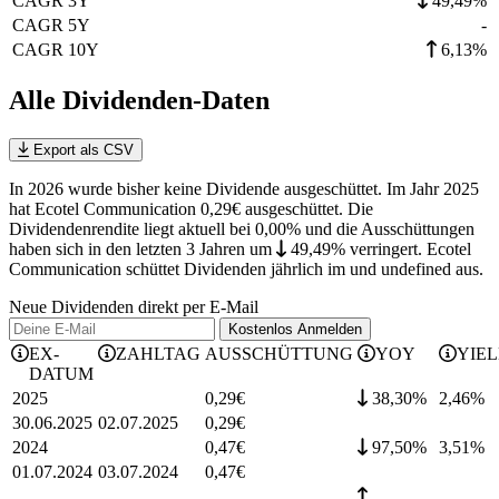
CAGR 3Y
49,49%
CAGR 5Y
-
CAGR 10Y
6,13%
Alle Dividenden-Daten
Export als CSV
In 2026 wurde bisher keine Dividende ausgeschüttet. Im Jahr 2025
hat Ecotel Communication 0,29€ ausgeschüttet.
Die
Dividendenrendite liegt aktuell bei 0,00% und die
Ausschüttungen
haben sich in den letzten 3 Jahren
um
49,49%
verringert
.
Ecotel
Communication schüttet Dividenden jährlich im und undefined aus.
Neue Dividenden direkt per E-Mail
Kostenlos
Anmelden
EX-
ZAHLTAG
AUSSCHÜTTUNG
YOY
YIE
DATUM
2025
0,29
€
38,30%
2,46
%
30.06.2025
02.07.2025
0,29
€
2024
0,47
€
97,50%
3,51
%
01.07.2024
03.07.2024
0,47
€