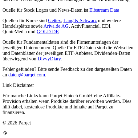
Quelle für Stock Logos und News-Daten ist
Elbstream Data
Quellen für Kurse sind
Gettex
,
Lang & Schwarz
und weitere
Handelsplätze sowie
Ariva.de AG
, ActivFinancial, EDI,
QuoteMedia und
GOLD.DE
.
Quelle für Fundamentaldaten sind die Firmenunterlagen der
jeweiligen Unternehmen. Quelle für ETF-Daten sind die Webseiten
und Datenblätter der jeweiligen ETF-Anbieter. Dividenden-Daten
überwiegend von
DivvyDiary
.
Fehler gefunden? Bitte sende Feedback zu den dargestellten Daten
an
daten@parqet.com
.
Link Disclaimer
Für manche Links kann Parqet Fintech GmbH eine Affiliate-
Provision erhalten wenn Produkte darüber erworben werden. Dies
hilft dabei, kostenlose Produkte und Inhalte auf Parqet zu
finanzieren.
© 2026 Parqet
🍪