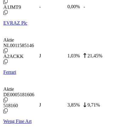
-
0,00
%
-
A1JMT9
EVRAZ Plc
Aktie
NL0011585146
J
1,03
%
21,45%
A2ACKK
Ferrari
Aktie
DE0005181606
J
3,85
%
9,71%
518160
Weng Fine Art