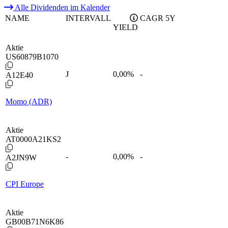
Alle Dividenden im Kalender
NAME
INTERVALL
CAGR 5Y
YIELD
Aktie
US60879B1070
J
0,00
%
-
A12E40
Momo (ADR)
Aktie
AT0000A21KS2
-
0,00
%
-
A2JN9W
CPI Europe
Aktie
GB00B71N6K86