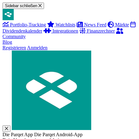
Sidebar schließen
Portfolio-Tracking
Watchlists
News Feed
Märkte
Dividendenkalender
Integrationen
Finanzrechner
Community
Blog
Registrieren
Anmelden
Die Parqet App
Die Parqet Android-App