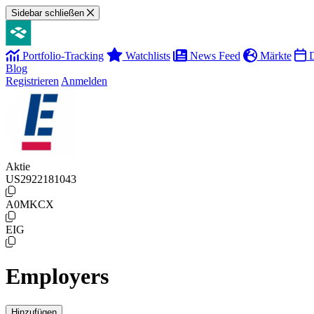
Sidebar schließen
Portfolio-Tracking
Watchlists
News Feed
Märkte
D
Blog
Registrieren
Anmelden
Aktie
US2922181043
A0MKCX
EIG
Employers
Hinzufügen