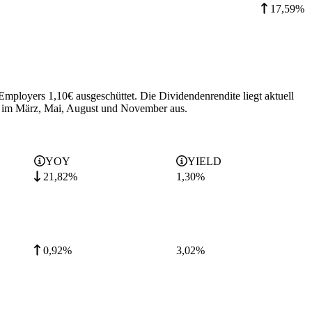
17,59%
 Employers 1,10€ ausgeschüttet.
Die Dividendenrendite liegt aktuell
e im März, Mai, August und November aus.
YOY
YIELD
21,82%
1,30
%
0,92%
3,02
%