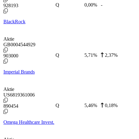
Q
0,00
%
-
928193
BlackRock
Aktie
GB0004544929
Q
5,71
%
2,37%
903000
Imperial Brands
Aktie
US6819361006
Q
5,46
%
0,18%
890454
Omega Healthcare Invest.