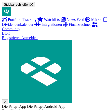
Sidebar schließen
Portfolio-Tracking
Watchlists
News Feed
Märkte
Dividendenkalender
Integrationen
Finanzrechner
Community
Blog
Registrieren
Anmelden
Die Parqet App
Die Parqet Android-App