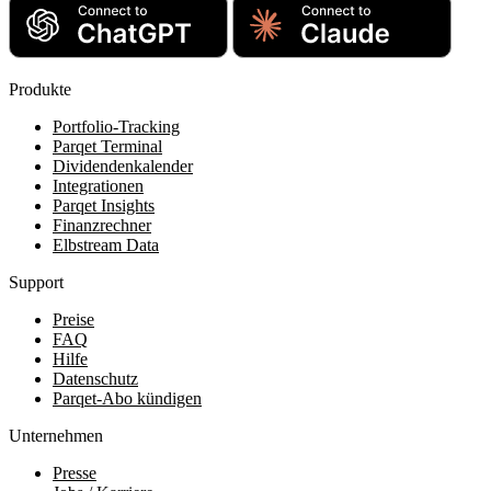
Produkte
Portfolio-Tracking
Parqet Terminal
Dividendenkalender
Integrationen
Parqet Insights
Finanzrechner
Elbstream Data
Support
Preise
FAQ
Hilfe
Datenschutz
Parqet-Abo kündigen
Unternehmen
Presse