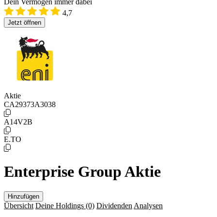
Dein Vermögen immer dabei
4,7
Jetzt öffnen
Aktie
CA29373A3038
A14V2B
E.TO
Enterprise Group Aktie
Hinzufügen
Übersicht
Deine Holdings
(0)
Dividenden
Analysen