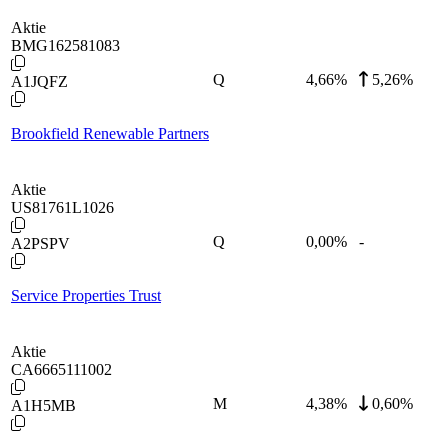
Aktie
BMG162581083
Q
4,66
%
5,26%
A1JQFZ
Brookfield Renewable Partners
Aktie
US81761L1026
Q
0,00
%
-
A2PSPV
Service Properties Trust
Aktie
CA6665111002
M
4,38
%
0,60%
A1H5MB