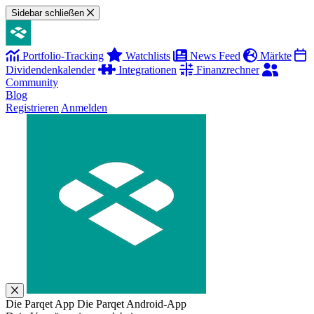
Sidebar schließen
Portfolio-Tracking
Watchlists
News Feed
Märkte
Dividendenkalender
Integrationen
Finanzrechner
Community
Blog
Registrieren
Anmelden
Die Parqet App
Die Parqet Android-App