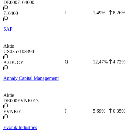
DE0007164600
J
1,49
%
8,26%
716460
SAP
Aktie
US0357108390
Q
12,47
%
4,72%
A3DUCY
Annaly Capital Management
Aktie
DE000EVNK013
J
5,69
%
0,35%
EVNK01
Evonik Industries