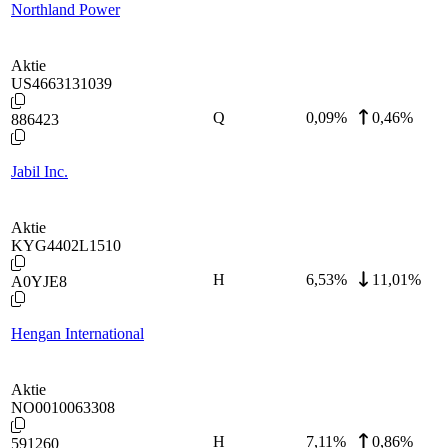
Northland Power
Aktie
US4663131039
Q
0,09
%
0,46%
886423
Jabil Inc.
Aktie
KYG4402L1510
H
6,53
%
11,01%
A0YJE8
Hengan International
Aktie
NO0010063308
H
7,11
%
0,86%
591260