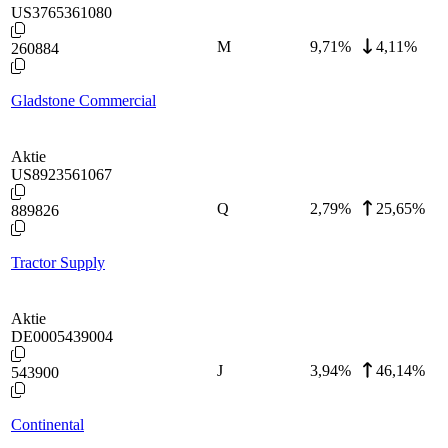
US3765361080
M
9,71
%
4,11%
260884
Gladstone Commercial
Aktie
US8923561067
Q
2,79
%
25,65%
889826
Tractor Supply
Aktie
DE0005439004
J
3,94
%
46,14%
543900
Continental