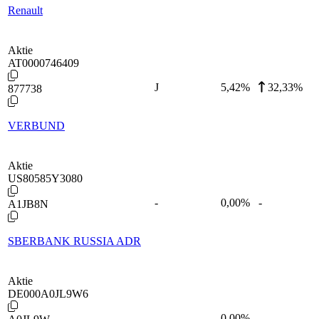
Renault
Aktie
AT0000746409
J
5,42
%
32,33%
877738
VERBUND
Aktie
US80585Y3080
-
0,00
%
-
A1JB8N
SBERBANK RUSSIA ADR
Aktie
DE000A0JL9W6
-
0,00
%
-