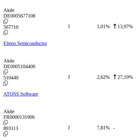
Aktie
DE0005677108
J
1,01
%
13,97%
567710
Elmos Semiconductor
Aktie
DE0005104400
J
2,62
%
27,19%
510440
ATOSS Software
Aktie
FR0000131906
J
7,81
%
-
893113