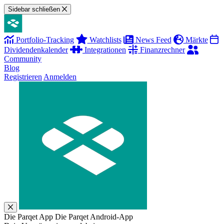
Sidebar schließen
Portfolio-Tracking
Watchlists
News Feed
Märkte
Dividendenkalender
Integrationen
Finanzrechner
Community
Blog
Registrieren
Anmelden
Die Parqet App
Die Parqet Android-App