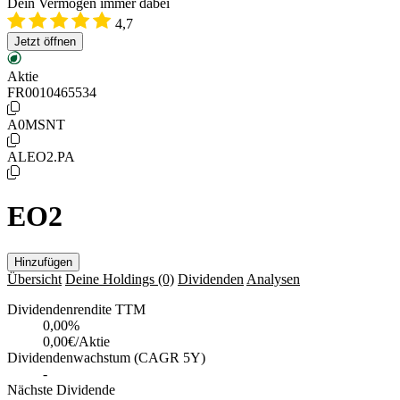
Dein Vermögen immer dabei
4,7
Jetzt öffnen
Aktie
FR0010465534
A0MSNT
ALEO2.PA
EO2
Hinzufügen
Übersicht
Deine Holdings
(0)
Dividenden
Analysen
Dividendenrendite TTM
0,00
%
0,00€/Aktie
Dividendenwachstum (CAGR 5Y)
-
Nächste Dividende