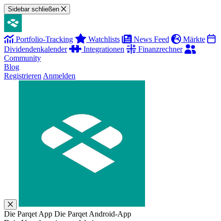
Sidebar schließen
Portfolio-Tracking
Watchlists
News Feed
Märkte
Dividendenkalender
Integrationen
Finanzrechner
Community
Blog
Registrieren
Anmelden
Die Parqet App
Die Parqet Android-App