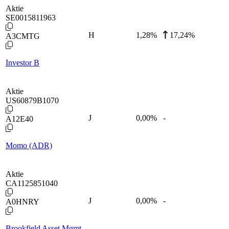
Aktie
SE0015811963
H
1,28
%
17,24%
A3CMTG
Investor B
Aktie
US60879B1070
J
0,00
%
-
A12E40
Momo (ADR)
Aktie
CA1125851040
J
0,00
%
-
A0HNRY
Brookfield Asset Mgmt