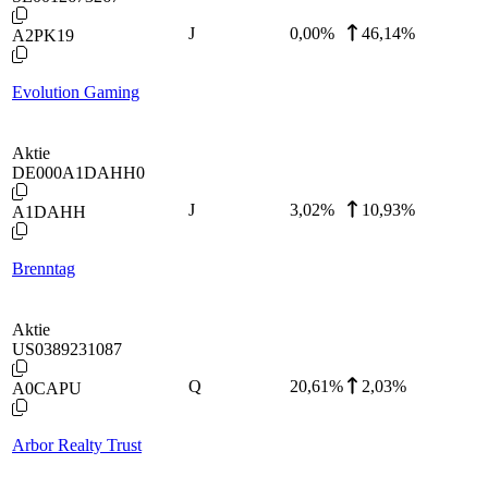
J
0,00
%
46,14%
A2PK19
Evolution Gaming
Aktie
DE000A1DAHH0
J
3,02
%
10,93%
A1DAHH
Brenntag
Aktie
US0389231087
Q
20,61
%
2,03%
A0CAPU
Arbor Realty Trust