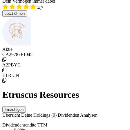
Dein Vermögen immer dabei
4,7
Jetzt öffnen
Aktie
CA29787F1045
A2PBYG
ETR.CN
Etruscus Resources
Hinzufügen
Übersicht
Deine Holdings
(0)
Dividenden
Analysen
Dividendenrendite TTM