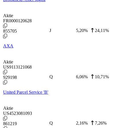
Aktie
FR0000120628
J
5,20
%
24,11%
855705
AXA
Aktie
US9113121068
Q
6,06
%
10,71%
929198
United Parcel Service 'B'
Aktie
US4523081093
Q
2,16
%
7,26%
861219