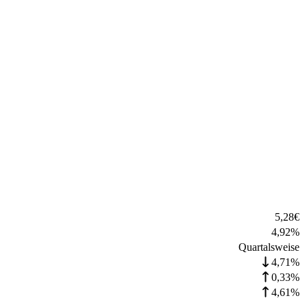
5,28
€
4,92
%
Quartalsweise
4,71%
0,33%
4,61%