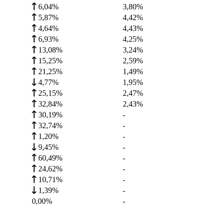
6,04%
3,80
%
5,87%
4,42
%
4,64%
4,43
%
6,93%
4,25
%
13,08%
3,24
%
15,25%
2,59
%
21,25%
1,49
%
4,77%
1,95
%
25,15%
2,47
%
32,84%
2,43
%
30,19%
-
32,74%
-
1,20%
-
9,45%
-
60,49%
-
24,62%
-
10,71%
-
1,39%
-
0,00%
-