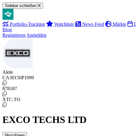
Sidebar schließen
Portfolio-Tracking
Watchlists
News Feed
Märkte
D
Blog
Registrieren
Anmelden
Aktie
CA30150P1099
878187
XTC.TO
EXCO TECHS LTD
Hinzufügen