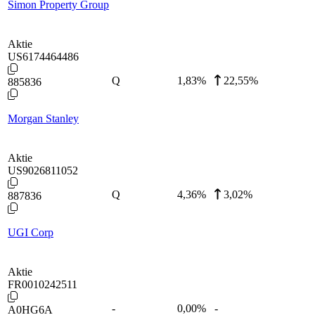
Simon Property Group
Aktie
US6174464486
Q
1,83
%
22,55%
885836
Morgan Stanley
Aktie
US9026811052
Q
4,36
%
3,02%
887836
UGI Corp
Aktie
FR0010242511
-
0,00
%
-
A0HG6A