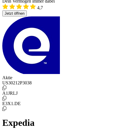
Dein Vermögen immer dabei
4,7
Jetzt öffnen
Aktie
US30212P3038
A1JRLJ
E3X1.DE
Expedia