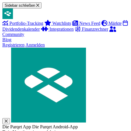
Sidebar schließen
Portfolio-Tracking
Watchlists
News Feed
Märkte
Dividendenkalender
Integrationen
Finanzrechner
Community
Blog
Registrieren
Anmelden
Die Parqet App
Die Parqet Android-App