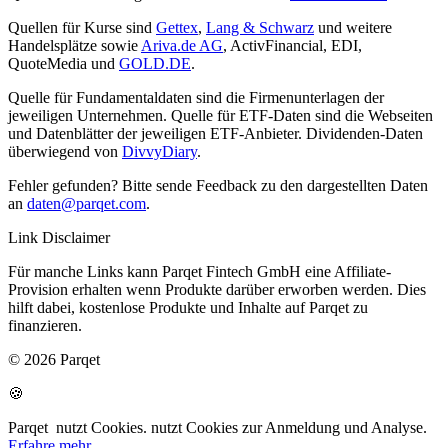
Quellen für Kurse sind
Gettex
,
Lang & Schwarz
und weitere
Handelsplätze sowie
Ariva.de AG
, ActivFinancial, EDI,
QuoteMedia und
GOLD.DE
.
Quelle für Fundamentaldaten sind die Firmenunterlagen der
jeweiligen Unternehmen. Quelle für ETF-Daten sind die Webseiten
und Datenblätter der jeweiligen ETF-Anbieter. Dividenden-Daten
überwiegend von
DivvyDiary
.
Fehler gefunden? Bitte sende Feedback zu den dargestellten Daten
an
daten@parqet.com
.
Link Disclaimer
Für manche Links kann Parqet Fintech GmbH eine Affiliate-
Provision erhalten wenn Produkte darüber erworben werden. Dies
hilft dabei, kostenlose Produkte und Inhalte auf Parqet zu
finanzieren.
© 2026 Parqet
🍪
Parqet
nutzt Cookies.
nutzt Cookies zur Anmeldung und Analyse.
Erfahre mehr