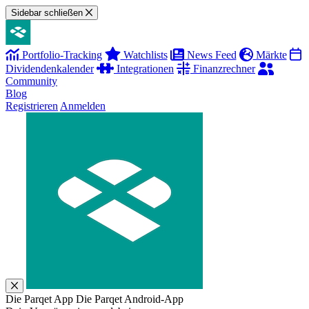
Sidebar schließen
Portfolio-Tracking
Watchlists
News Feed
Märkte
Dividendenkalender
Integrationen
Finanzrechner
Community
Blog
Registrieren
Anmelden
Die Parqet App
Die Parqet Android-App