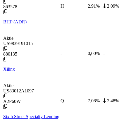
H
2,91
%
2,09%
863578
BHP (ADR)
Aktie
US9839191015
-
0,00
%
-
880135
Xilinx
Aktie
US83012A1097
Q
7,08
%
2,48%
A2P60W
Sixth Street Specialty Lending