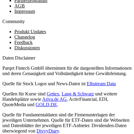
Partnerprogramm
AGB
Impressum
Community
Produkt Updates
Changelog
Feedback
Diskussionen
Daten Disclaimer
Parqet Fintech GmbH übernimmt für die dargestellten Informationen
und deren Genauigkeit und Vollständigkeit keine Gewährleistung.
Quelle für Stock Logos und News-Daten ist
Elbstream Data
Quellen für Kurse sind
Gettex
,
Lang & Schwarz
und weitere
Handelsplätze sowie
Ariva.de AG
, ActivFinancial, EDI,
QuoteMedia und
GOLD.DE
.
Quelle für Fundamentaldaten sind die Firmenunterlagen der
jeweiligen Unternehmen. Quelle für ETF-Daten sind die Webseiten
und Datenblätter der jeweiligen ETF-Anbieter. Dividenden-Daten
überwiegend von
DivvyDiary
.