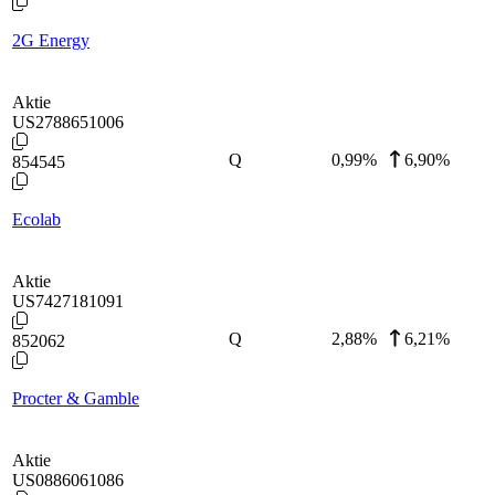
2G Energy
Aktie
US2788651006
Q
0,99
%
6,90%
854545
Ecolab
Aktie
US7427181091
Q
2,88
%
6,21%
852062
Procter & Gamble
Aktie
US0886061086