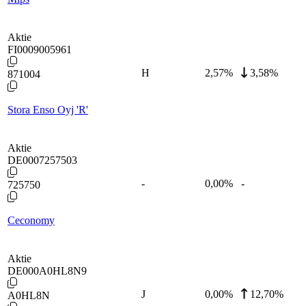
Aktie
FI0009005961
H
2,57
%
3,58%
871004
Stora Enso Oyj 'R'
Aktie
DE0007257503
-
0,00
%
-
725750
Ceconomy
Aktie
DE000A0HL8N9
J
0,00
%
12,70%
A0HL8N