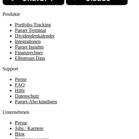
Produkte
Portfolio-Tracking
Parqet Terminal
Dividendenkalender
Integrationen
Parqet Insights
Finanzrechner
Elbstream Data
Support
Preise
FAQ
Hilfe
Datenschutz
Parqet-Abo kündigen
Unternehmen
Presse
Jobs / Karriere
Blog