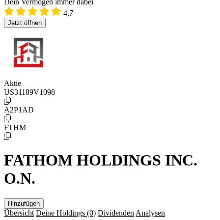
Dein Vermögen immer dabei
4,7
Jetzt öffnen
Aktie
US31189V1098
A2P1AD
FTHM
FATHOM HOLDINGS INC.
O.N.
Hinzufügen
Übersicht
Deine Holdings
(0)
Dividenden
Analysen