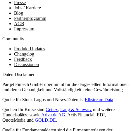
Presse
Jobs / Karriere
Blog
Partnerprogramm
AGB
Impressum
Community
Produkt Updates
Changelog
Feedback
Diskussionen
Daten Disclaimer
Parqet Fintech GmbH übernimmt für die dargestellten Informationen
und deren Genauigkeit und Vollständigkeit keine Gewährleistung.
Quelle für Stock Logos und News-Daten ist
Elbstream Data
Quellen für Kurse sind
Gettex
,
Lang & Schwarz
und weitere
Handelsplätze sowie
Ariva.de AG
, ActivFinancial, EDI,
QuoteMedia und
GOLD.DE
.
Quelle für Fundamentaldaten sind die Firmenunterlagen der