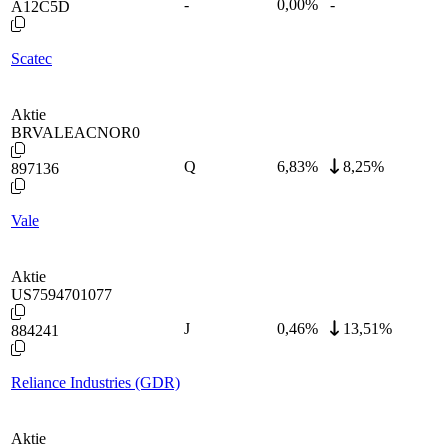
-
0,00
%
-
A12C5D
Scatec
Aktie
BRVALEACNOR0
Q
6,83
%
8,25%
897136
Vale
Aktie
US7594701077
J
0,46
%
13,51%
884241
Reliance Industries (GDR)
Aktie