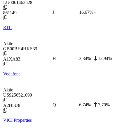
LU0061462528
J
16,67
%
-
861149
RTL
Aktie
GB00BH4HKS39
H
3,34
%
12,94%
A1XA83
Vodafone
Aktie
US9256521090
Q
6,74
%
7,70%
A2H5U8
VICI Properties