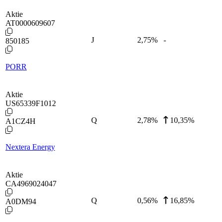
Aktie
AT0000609607
J
2,75
%
-
850185
PORR
Aktie
US65339F1012
Q
2,78
%
10,35%
A1CZ4H
Nextera Energy
Aktie
CA4969024047
Q
0,56
%
16,85%
A0DM94