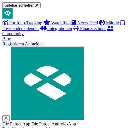
Sidebar schließen
Portfolio-Tracking
Watchlists
News Feed
Märkte
Dividendenkalender
Integrationen
Finanzrechner
Community
Blog
Registrieren
Anmelden
Die Parqet App
Die Parqet Android-App