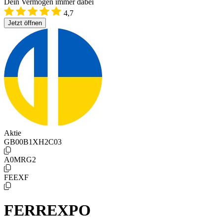
Dein Vermögen immer dabei
4,7
Jetzt öffnen
Aktie
GB00B1XH2C03
A0MRG2
FEEXF
FERREXPO