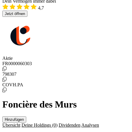
Dein Vermögen immer dabei
4,7
Jetzt öffnen
Aktie
FR0000060303
798307
COVH.PA
Foncière des Murs
Hinzufügen
Übersicht
Deine Holdings
(0)
Dividenden
Analysen