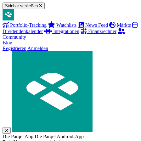
Sidebar schließen
Portfolio-Tracking
Watchlists
News Feed
Märkte
Dividendenkalender
Integrationen
Finanzrechner
Community
Blog
Registrieren
Anmelden
Die Parqet App
Die Parqet Android-App