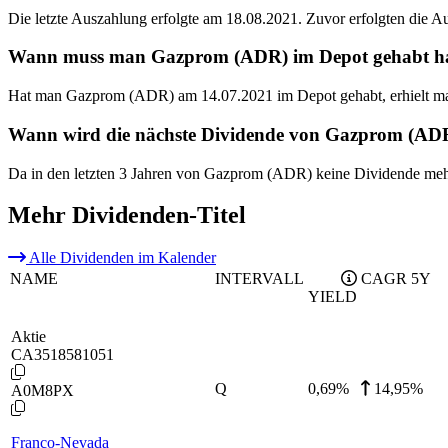
Die letzte Auszahlung erfolgte am 18.08.2021. Zuvor erfolgten die 
Wann muss man Gazprom (ADR) im Depot gehabt habe
Hat man Gazprom (ADR) am 14.07.2021 im Depot gehabt, erhielt ma
Wann wird die nächste Dividende von Gazprom (ADR
Da in den letzten 3 Jahren von Gazprom (ADR) keine Dividende mehr
Mehr Dividenden-Titel
Alle Dividenden im Kalender
NAME
INTERVALL
CAGR 5Y
YIELD
Aktie
CA3518581051
Q
0,69
%
14,95%
A0M8PX
Franco-Nevada