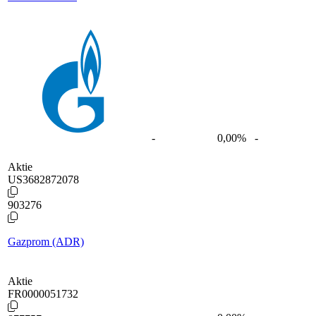
-
0,00
%
-
Aktie
US3682872078
903276
Gazprom (ADR)
Aktie
FR0000051732