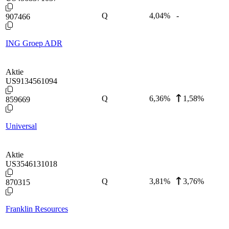
Q
4,04
%
-
907466
ING Groep ADR
Aktie
US9134561094
Q
6,36
%
1,58%
859669
Universal
Aktie
US3546131018
Q
3,81
%
3,76%
870315
Franklin Resources