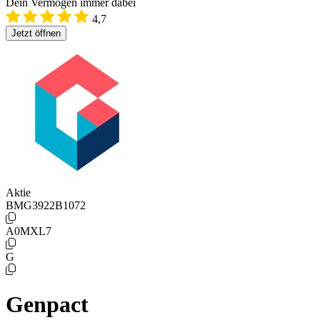
Dein Vermögen immer dabei
4,7
Jetzt öffnen
Aktie
BMG3922B1072
A0MXL7
G
Genpact