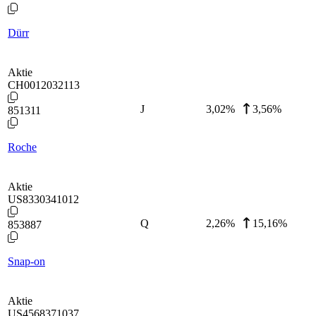
Dürr
Aktie
CH0012032113
J
3,02
%
3,56%
851311
Roche
Aktie
US8330341012
Q
2,26
%
15,16%
853887
Snap-on
Aktie
US4568371037