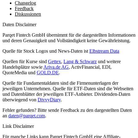
Changelog
Feedback
Diskussionen
Daten Disclaimer
Parqet Fintech GmbH übernimmt für die dargestellten Informationen
und deren Genauigkeit und Vollständigkeit keine Gewährleistung.
Quelle für Stock Logos und News-Daten ist
Elbstream Data
Quellen für Kurse sind
Gettex
,
Lang & Schwarz
und weitere
Handelsplätze sowie
Ariva.de AG
, ActivFinancial, EDI,
QuoteMedia und
GOLD.DE
.
Quelle für Fundamentaldaten sind die Firmenunterlagen der
jeweiligen Unternehmen. Quelle für ETF-Daten sind die Webseiten
und Datenblätter der jeweiligen ETF-Anbieter. Dividenden-Daten
überwiegend von
DivvyDiary
.
Fehler gefunden? Bitte sende Feedback zu den dargestellten Daten
an
daten@parqet.com
.
Link Disclaimer
Für manche Links kann Parqet Fintech GmbH eine Affiliate-