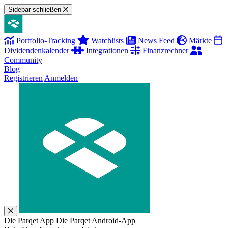
Sidebar schließen
Portfolio-Tracking
Watchlists
News Feed
Märkte
Dividendenkalender
Integrationen
Finanzrechner
Community
Blog
Registrieren
Anmelden
Die Parqet App
Die Parqet Android-App