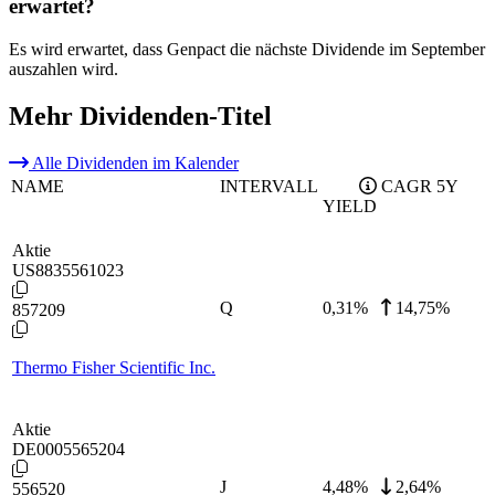
erwartet?
Es wird erwartet, dass Genpact die nächste Dividende im September
auszahlen wird.
Mehr Dividenden-Titel
Alle Dividenden im Kalender
NAME
INTERVALL
CAGR 5Y
YIELD
Aktie
US8835561023
Q
0,31
%
14,75%
857209
Thermo Fisher Scientific Inc.
Aktie
DE0005565204
J
4,48
%
2,64%
556520