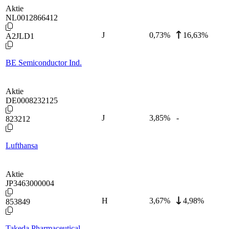
Aktie
NL0012866412
J
0,73
%
16,63%
A2JLD1
BE Semiconductor Ind.
Aktie
DE0008232125
J
3,85
%
-
823212
Lufthansa
Aktie
JP3463000004
H
3,67
%
4,98%
853849
Takeda Pharmaceutical