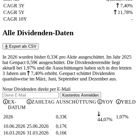
CAGR 3Y
7,40%
CAGR 5Y
11,78%
CAGR 10Y
-
Alle Dividenden-Daten
Export als CSV
In 2026 wurden bisher 0,33€ pro Aktie ausgeschüttet. Im Jahr 2025
hat Genpact 0,59€ ausgeschüttet.
Die Dividendenrendite liegt
aktuell bei 1,97% und die
Ausschüttungen haben sich in den letzten
3 Jahren
um
7,40%
erhöht
.
Genpact schüttet Dividenden
quartalsweise im März, Juni, September und Dezember aus.
Neue Dividenden direkt per E-Mail
Kostenlos
Anmelden
EX-
ZAHLTAG
AUSSCHÜTTUNG
YOY
YIELD
DATUM
2026
0,33
€
1,07
%
44,07%
10.06.2026
25.06.2026
0,17
€
16.03.2026
31.03.2026
0,16
€