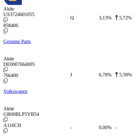
Aktie
US3724601055
Q
3,13
%
5,72%
858406
Genuine Parts
Aktie
DE0007664005
J
6,78
%
5,59%
766400
Volkswagen
Aktie
GB00BLP5YB54
A116CH
-
0,00
%
-