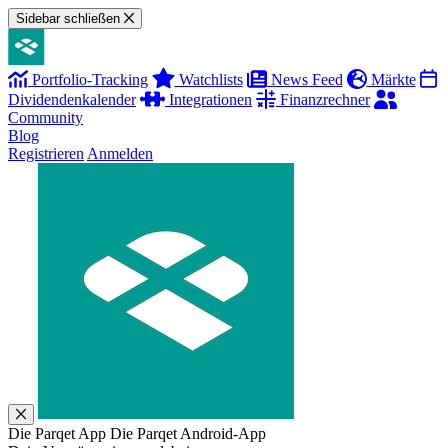
Sidebar schließen
Portfolio-Tracking
Watchlists
News Feed
Märkte
Dividendenkalender
Integrationen
Finanzrechner
Community
Blog
Registrieren
Anmelden
Die Parqet App
Die Parqet Android-App