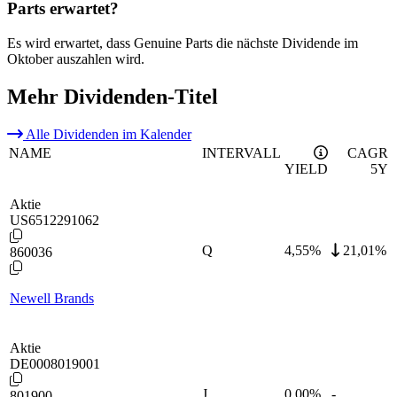
Parts erwartet?
Es wird erwartet, dass Genuine Parts die nächste Dividende im
Oktober auszahlen wird.
Mehr Dividenden-Titel
Alle Dividenden im Kalender
NAME
INTERVALL
CAGR
YIELD
5Y
Aktie
US6512291062
Q
4,55
%
21,01%
860036
Newell Brands
Aktie
DE0008019001
J
0,00
%
-
801900