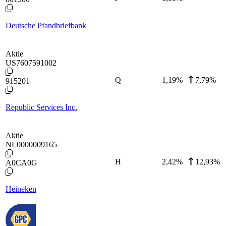
Deutsche Pfandbriefbank
Aktie
US7607591002
Q
1,19
%
7,79%
915201
Republic Services Inc.
Aktie
NL0000009165
H
2,42
%
12,93%
A0CA0G
Heineken