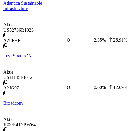
Atlantica Sustainable
Infrastructure
Aktie
US52736R1023
Q
2,35
%
26,91%
A2PFHR
Levi Strauss 'A'
Aktie
US11135F1012
Q
0,60
%
12,69%
A2JG9Z
Broadcom
Aktie
JE00B4T3BW64