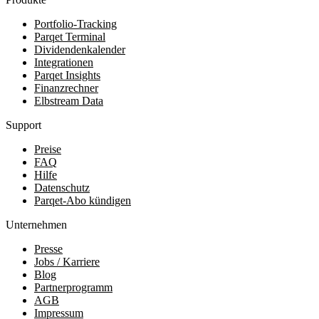
Portfolio-Tracking
Parqet Terminal
Dividendenkalender
Integrationen
Parqet Insights
Finanzrechner
Elbstream Data
Support
Preise
FAQ
Hilfe
Datenschutz
Parqet-Abo kündigen
Unternehmen
Presse
Jobs / Karriere
Blog
Partnerprogramm
AGB
Impressum