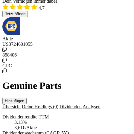
Dein Vermögen immer dabei
4,7
Jetzt öffnen
Aktie
US3724601055
858406
GPC
Genuine Parts
Hinzufügen
Übersicht
Deine Holdings
(0)
Dividenden
Analysen
Dividendenrendite TTM
3,13
%
3,61€/Aktie
Dividendenwachstum (CAGR 5Y)