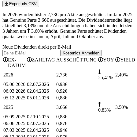
Export als CSV
In 2026 wurden bisher 2,73€ pro Aktie ausgeschüttet. Im Jahr 2025
hat Genuine Parts 3,66€ ausgeschüttet.
Die Dividendenrendite liegt
aktuell bei 3,13% und die
Ausschüttungen haben sich in den letzten
3 Jahren
um
3,60%
erhöht
.
Genuine Parts schüttet Dividenden
quartalsweise im Januar, April, Juli und Oktober aus.
Neue Dividenden direkt per E-Mail
Kostenlos
Anmelden
EX-
ZAHLTAG
AUSSCHÜTTUNG
YOY
YIELD
DATUM
2026
2,73
€
2,40
%
25,41%
05.06.2026
02.07.2026
0,93
€
06.03.2026
02.04.2026
0,92
€
05.12.2025
05.01.2026
0,88
€
2025
3,66
€
3,50
%
0,83%
05.09.2025
02.10.2025
0,88
€
06.06.2025
02.07.2025
0,87
€
07.03.2025
02.04.2025
0,94
€
06.12.2024
02.01.2025
0,97
€