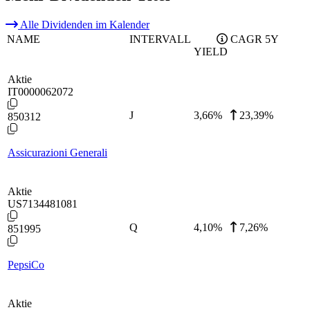
Alle Dividenden im Kalender
NAME
INTERVALL
CAGR 5Y
YIELD
Aktie
IT0000062072
J
3,66
%
23,39%
850312
Assicurazioni Generali
Aktie
US7134481081
Q
4,10
%
7,26%
851995
PepsiCo
Aktie