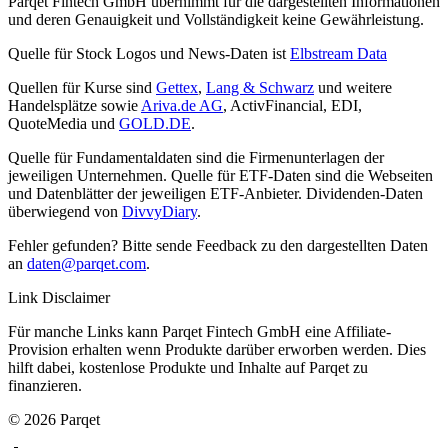
Parqet Fintech GmbH übernimmt für die dargestellten Informationen
und deren Genauigkeit und Vollständigkeit keine Gewährleistung.
Quelle für Stock Logos und News-Daten ist
Elbstream Data
Quellen für Kurse sind
Gettex
,
Lang & Schwarz
und weitere
Handelsplätze sowie
Ariva.de AG
, ActivFinancial, EDI,
QuoteMedia und
GOLD.DE
.
Quelle für Fundamentaldaten sind die Firmenunterlagen der
jeweiligen Unternehmen. Quelle für ETF-Daten sind die Webseiten
und Datenblätter der jeweiligen ETF-Anbieter. Dividenden-Daten
überwiegend von
DivvyDiary
.
Fehler gefunden? Bitte sende Feedback zu den dargestellten Daten
an
daten@parqet.com
.
Link Disclaimer
Für manche Links kann Parqet Fintech GmbH eine Affiliate-
Provision erhalten wenn Produkte darüber erworben werden. Dies
hilft dabei, kostenlose Produkte und Inhalte auf Parqet zu
finanzieren.
© 2026 Parqet