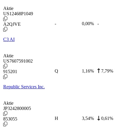
Aktie
US12468P1049
-
0,00
%
-
A2QJVE
C3 AI
Aktie
US7607591002
Q
1,16
%
7,79%
915201
Republic Services Inc.
Aktie
JP3242800005
H
3,54
%
0,61%
853055