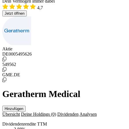
Dein Vermögen immer dabei
4,7
Jetzt öffnen
Aktie
DE0005495626
549562
GME.DE
Geratherm Medical
Hinzufügen
Übersicht
Deine Holdings
(0)
Dividenden
Analysen
Dividendenrendite TTM