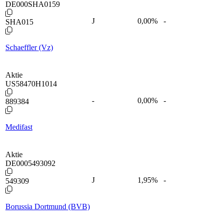
DE000SHA0159
J
0,00
%
-
SHA015
Schaeffler (Vz)
Aktie
US58470H1014
-
0,00
%
-
889384
Medifast
Aktie
DE0005493092
J
1,95
%
-
549309
Borussia Dortmund (BVB)