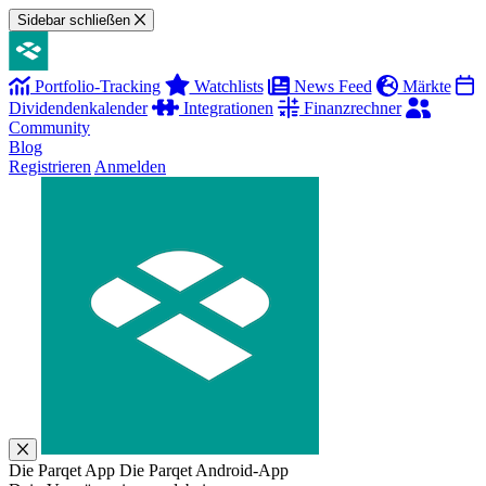
Sidebar schließen
Portfolio-Tracking
Watchlists
News Feed
Märkte
Dividendenkalender
Integrationen
Finanzrechner
Community
Blog
Registrieren
Anmelden
Die Parqet App
Die Parqet Android-App