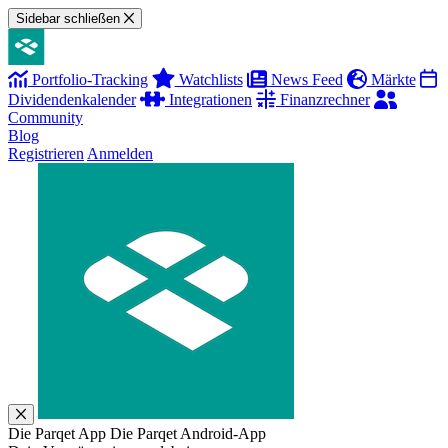
Sidebar schließen
Portfolio-Tracking
Watchlists
News Feed
Märkte
Dividendenkalender
Integrationen
Finanzrechner
Community
Blog
Registrieren
Anmelden
Die Parqet App
Die Parqet Android-App