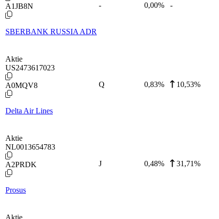
-
0,00
%
-
A1JB8N
SBERBANK RUSSIA ADR
Aktie
US2473617023
Q
0,83
%
10,53%
A0MQV8
Delta Air Lines
Aktie
NL0013654783
J
0,48
%
31,71%
A2PRDK
Prosus
Aktie