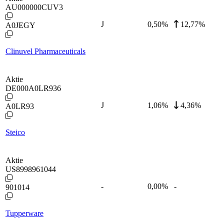
AU000000CUV3
J
0,50
%
12,77%
A0JEGY
Clinuvel Pharmaceuticals
Aktie
DE000A0LR936
J
1,06
%
4,36%
A0LR93
Steico
Aktie
US8998961044
-
0,00
%
-
901014
Tupperware