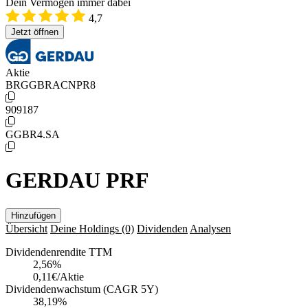
Dein Vermögen immer dabei
4,7
Jetzt öffnen
Aktie
BRGGBRACNPR8
909187
GGBR4.SA
GERDAU PRF
Hinzufügen
Übersicht
Deine Holdings
(0)
Dividenden
Analysen
Dividendenrendite TTM
2,56
%
0,11€/Aktie
Dividendenwachstum (CAGR 5Y)
38,19%