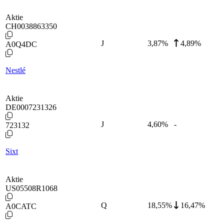
Aktie
CH0038863350
J
3,87
%
4,89%
A0Q4DC
Nestlé
Aktie
DE0007231326
J
4,60
%
-
723132
Sixt
Aktie
US05508R1068
Q
18,55
%
16,47%
A0CATC