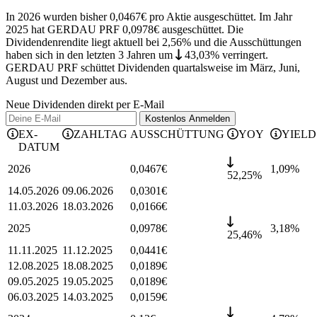
In 2026 wurden bisher 0,0467€ pro Aktie ausgeschüttet. Im Jahr
2025 hat GERDAU PRF 0,0978€ ausgeschüttet.
Die
Dividendenrendite liegt aktuell bei 2,56% und die
Ausschüttungen
haben sich in den letzten 3 Jahren
um
43,03%
verringert
.
GERDAU PRF schüttet Dividenden quartalsweise im März, Juni,
August und Dezember aus.
Neue Dividenden direkt per E-Mail
Kostenlos
Anmelden
EX-
ZAHLTAG
AUSSCHÜTTUNG
YOY
YIELD
DATUM
2026
0,0467
€
1,09
%
52,25%
14.05.2026
09.06.2026
0,0301
€
11.03.2026
18.03.2026
0,0166
€
2025
0,0978
€
3,18
%
25,46%
11.11.2025
11.12.2025
0,0441
€
12.08.2025
18.08.2025
0,0189
€
09.05.2025
19.05.2025
0,0189
€
06.03.2025
14.03.2025
0,0159
€