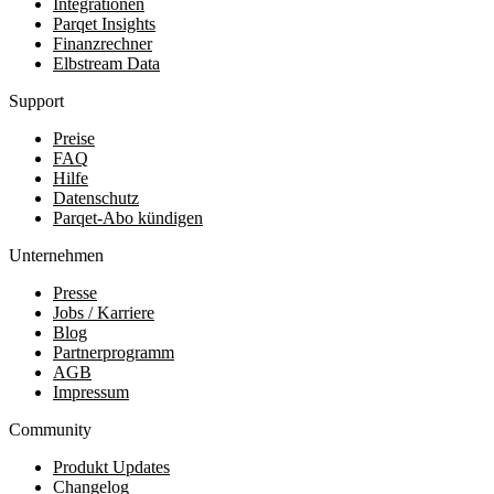
Integrationen
Parqet Insights
Finanzrechner
Elbstream Data
Support
Preise
FAQ
Hilfe
Datenschutz
Parqet-Abo kündigen
Unternehmen
Presse
Jobs / Karriere
Blog
Partnerprogramm
AGB
Impressum
Community
Produkt Updates
Changelog