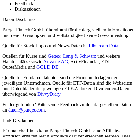
Feedback
Diskussionen
Daten Disclaimer
Parqet Fintech GmbH übernimmt für die dargestellten Informationen
und deren Genauigkeit und Vollständigkeit keine Gewährleistung.
Quelle für Stock Logos und News-Daten ist
Elbstream Data
Quellen für Kurse sind
Gettex
,
Lang & Schwarz
und weitere
Handelsplätze sowie
Ariva.de AG
, ActivFinancial, EDI,
QuoteMedia und
GOLD.DE
.
Quelle für Fundamentaldaten sind die Firmenunterlagen der
jeweiligen Unternehmen. Quelle für ETF-Daten sind die Webseiten
und Datenblätter der jeweiligen ETF-Anbieter. Dividenden-Daten
überwiegend von
DivvyDiary
.
Fehler gefunden? Bitte sende Feedback zu den dargestellten Daten
an
daten@parqet.com
.
Link Disclaimer
Für manche Links kann Parqet Fintech GmbH eine Affiliate-
Provision erhalten wenn Produkte darüber erworben werden. Dies