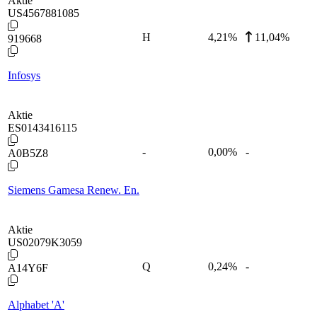
Aktie
US4567881085
H
4,21
%
11,04%
919668
Infosys
Aktie
ES0143416115
-
0,00
%
-
A0B5Z8
Siemens Gamesa Renew. En.
Aktie
US02079K3059
Q
0,24
%
-
A14Y6F
Alphabet 'A'