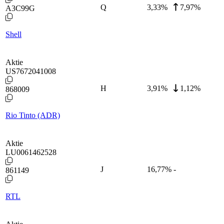
Q
3,33
%
7,97%
A3C99G
Shell
Aktie
US7672041008
H
3,91
%
1,12%
868009
Rio Tinto (ADR)
Aktie
LU0061462528
J
16,77
%
-
861149
RTL