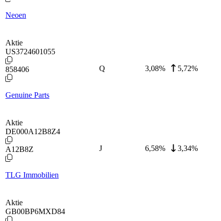
Neoen
Aktie
US3724601055
Q
3,08
%
5,72%
858406
Genuine Parts
Aktie
DE000A12B8Z4
J
6,58
%
3,34%
A12B8Z
TLG Immobilien
Aktie
GB00BP6MXD84