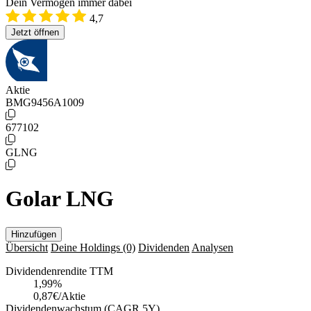
Dein Vermögen immer dabei
4,7
Jetzt öffnen
Aktie
BMG9456A1009
677102
GLNG
Golar LNG
Hinzufügen
Übersicht
Deine Holdings
(0)
Dividenden
Analysen
Dividendenrendite TTM
1,99
%
0,87€/Aktie
Dividendenwachstum (CAGR 5Y)