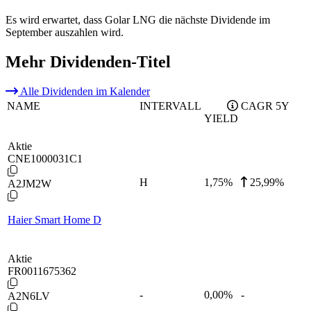
Es wird erwartet, dass Golar LNG die nächste Dividende im
September auszahlen wird.
Mehr Dividenden-Titel
Alle Dividenden im Kalender
NAME
INTERVALL
CAGR 5Y
YIELD
Aktie
CNE1000031C1
H
1,75
%
25,99%
A2JM2W
Haier Smart Home D
Aktie
FR0011675362
-
0,00
%
-
A2N6LV