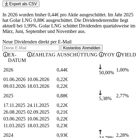
Export als CSV
In 2026 wurden bisher 0,44€ pro Aktie ausgeschüttet. Im Jahr 2025
hat Golar LNG 0,88€ ausgeschüttet.
Die Dividendenrendite liegt
aktuell bei 1,99%.
Golar LNG schüttet Dividenden quartalsweise im
März, Juni, September und November aus.
Neue Dividenden direkt per E-Mail
Kostenlos
Anmelden
EX-
ZAHLTAG
AUSSCHÜTTUNG
YOY
YIELD
DATUM
2026
0,44
€
1,00
%
50,00%
01.06.2026
10.06.2026
0,22
€
09.03.2026
18.03.2026
0,22
€
2025
0,88
€
2,77
%
5,38%
17.11.2025
24.11.2025
0,22
€
26.08.2025
02.09.2025
0,21
€
03.06.2025
10.06.2025
0,22
€
11.03.2025
18.03.2025
0,23
€
2024
0,93
€
2,28
%
34,78%