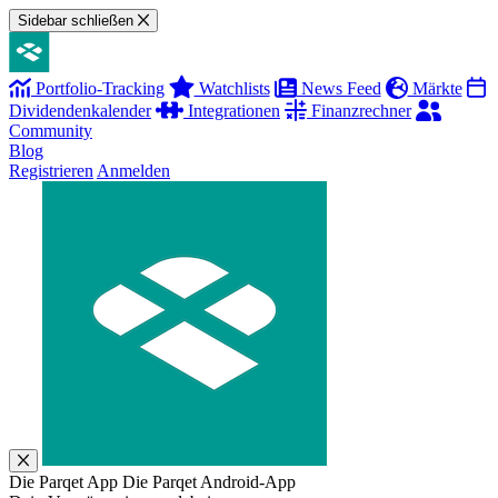
Sidebar schließen
Portfolio-Tracking
Watchlists
News Feed
Märkte
Dividendenkalender
Integrationen
Finanzrechner
Community
Blog
Registrieren
Anmelden
Die Parqet App
Die Parqet Android-App