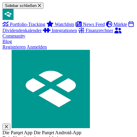
Sidebar schließen
Portfolio-Tracking
Watchlists
News Feed
Märkte
Dividendenkalender
Integrationen
Finanzrechner
Community
Blog
Registrieren
Anmelden
Die Parqet App
Die Parqet Android-App