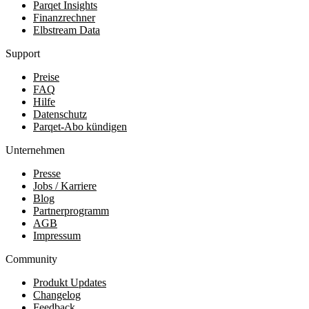
Parqet Insights
Finanzrechner
Elbstream Data
Support
Preise
FAQ
Hilfe
Datenschutz
Parqet-Abo kündigen
Unternehmen
Presse
Jobs / Karriere
Blog
Partnerprogramm
AGB
Impressum
Community
Produkt Updates
Changelog
Feedback