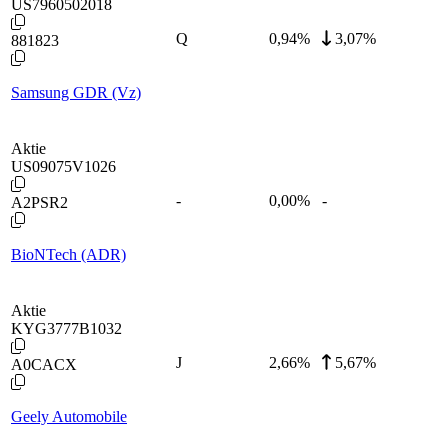
US7960502018
Q
0,94
%
3,07%
881823
Samsung GDR (Vz)
Aktie
US09075V1026
-
0,00
%
-
A2PSR2
BioNTech (ADR)
Aktie
KYG3777B1032
J
2,66
%
5,67%
A0CACX
Geely Automobile