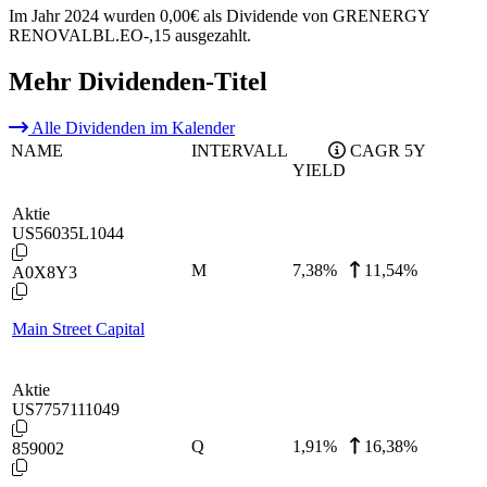
Im Jahr 2024 wurden 0,00€ als Dividende von GRENERGY
RENOVALBL.EO-,15 ausgezahlt.
Mehr Dividenden-Titel
Alle Dividenden im Kalender
NAME
INTERVALL
CAGR 5Y
YIELD
Aktie
US56035L1044
M
7,38
%
11,54%
A0X8Y3
Main Street Capital
Aktie
US7757111049
Q
1,91
%
16,38%
859002