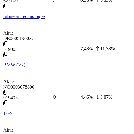
J
0,58
%
5,33%
623100
Infineon Technologies
Aktie
DE0005190037
J
7,48
%
11,38%
519003
BMW (Vz)
Aktie
NO0003078800
Q
4,46
%
3,87%
919493
TGS
Aktie