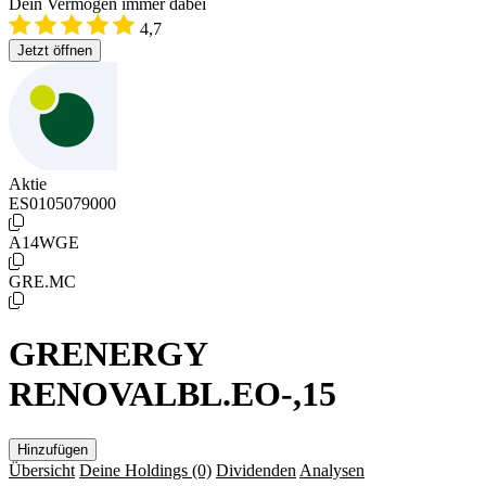
Dein Vermögen immer dabei
4,7
Jetzt öffnen
Aktie
ES0105079000
A14WGE
GRE.MC
GRENERGY
RENOVALBL.EO-,15
Hinzufügen
Übersicht
Deine Holdings
(0)
Dividenden
Analysen