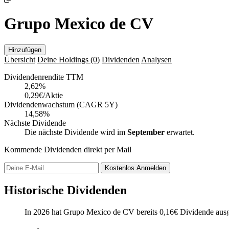
Grupo Mexico de CV
Hinzufügen
Übersicht
Deine Holdings
(0)
Dividenden
Analysen
Dividendenrendite TTM
2,62
%
0,29€/Aktie
Dividendenwachstum (CAGR 5Y)
14,58%
Nächste Dividende
Die nächste Dividende wird im
September
erwartet.
Kommende Dividenden direkt per Mail
Kostenlos
Anmelden
Historische Dividenden
In 2026 hat Grupo Mexico de CV bereits
0,16
€
Dividende ausg