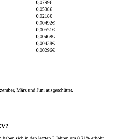
0,0799
€
0,0538
€
0,0218
€
0,00492
€
0,00551
€
0,00468
€
0,00438
€
0,00296
€
mber, März und Juni ausgeschüttet.
 CV?
n haben sich in den letzten 3 Jahren um 0,21% erhöht.