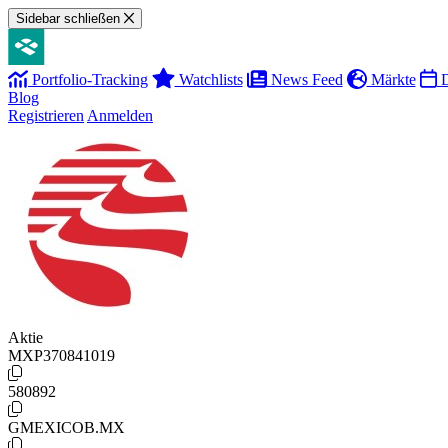
Sidebar schließen
Portfolio-Tracking
Watchlists
News Feed
Märkte
D
Blog
Registrieren
Anmelden
Aktie
MXP370841019
580892
GMEXICOB.MX