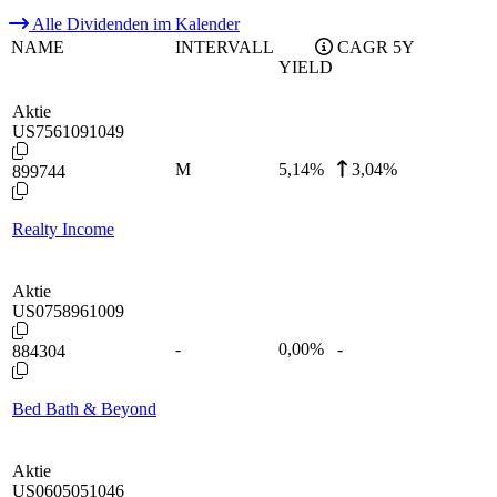
Alle Dividenden im Kalender
NAME
INTERVALL
CAGR 5Y
YIELD
Aktie
US7561091049
M
5,14
%
3,04%
899744
Realty Income
Aktie
US0758961009
-
0,00
%
-
884304
Bed Bath & Beyond
Aktie
US0605051046