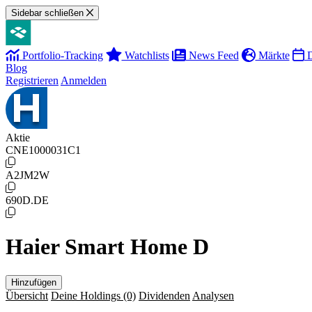
Sidebar schließen
Portfolio-Tracking
Watchlists
News Feed
Märkte
D
Blog
Registrieren
Anmelden
Aktie
CNE1000031C1
A2JM2W
690D.DE
Haier Smart Home D
Hinzufügen
Übersicht
Deine Holdings
(0)
Dividenden
Analysen