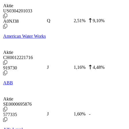
Aktie
US0304201033
Q
2,51
%
9,10%
A0NJ38
American Water Works
Aktie
CH0012221716
J
1,16
%
4,48%
919730
ABB
Aktie
SE0000695876
J
1,60
%
-
577335