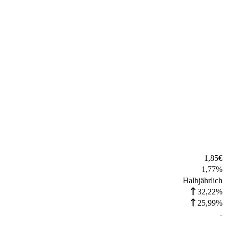
1,85
€
1,77
%
Halbjährlich
32,22%
25,99%
-