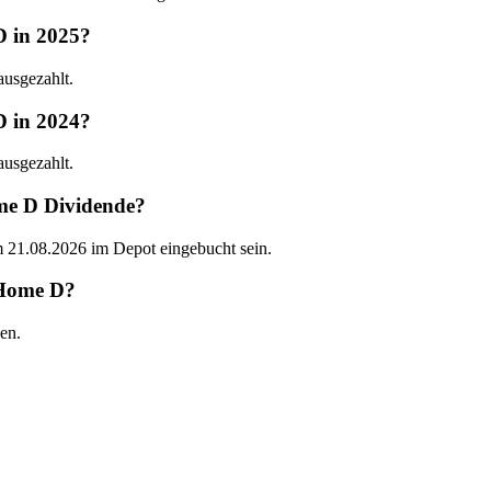
D in 2025?
usgezahlt.
D in 2024?
usgezahlt.
ome D Dividende?
 21.08.2026 im Depot eingebucht sein.
 Home D?
en.