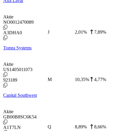
Alfa Laval
Aktie
NO0012470089
J
2,01
%
7,89%
A3DHA0
Tomra Systems
Aktie
US1405011073
M
10,35
%
4,77%
923189
Capital Southwest
Aktie
GB00B8SC6K54
Q
8,89
%
8,66%
A1T7LN