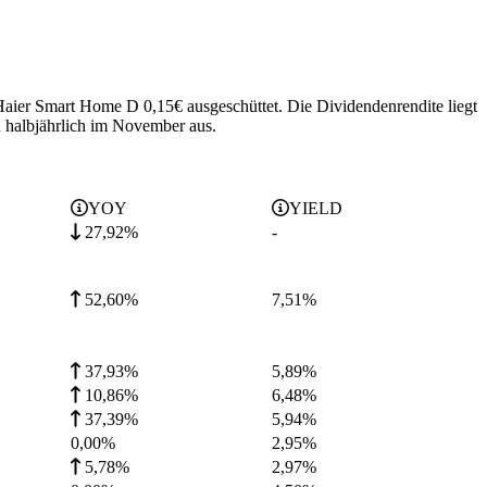
 Haier Smart Home D 0,15€ ausgeschüttet.
Die Dividendenrendite liegt
halbjährlich im November aus.
YOY
YIELD
27,92%
-
52,60%
7,51
%
37,93%
5,89
%
10,86%
6,48
%
37,39%
5,94
%
0,00%
2,95
%
5,78%
2,97
%