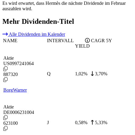
Es wird erwartet, dass Hermès die nächste Dividende im Februar
auszahlen wird.
Mehr Dividenden-Titel
Alle Dividenden im Kalender
NAME
INTERVALL
CAGR 5Y
YIELD
Aktie
US0997241064
Q
1,02
%
3,70%
887320
BorgWarner
Aktie
DE0006231004
J
0,58
%
5,33%
623100