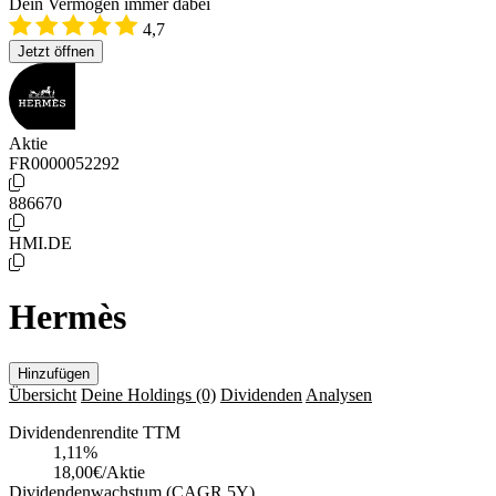
Dein Vermögen immer dabei
4,7
Jetzt öffnen
Aktie
FR0000052292
886670
HMI.DE
Hermès
Hinzufügen
Übersicht
Deine Holdings
(0)
Dividenden
Analysen
Dividendenrendite TTM
1,11
%
18,00€/Aktie
Dividendenwachstum (CAGR 5Y)