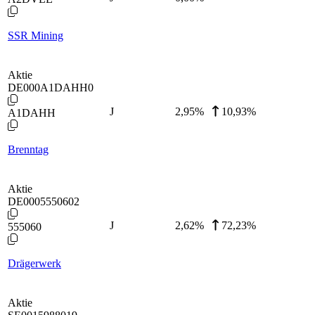
SSR Mining
Aktie
DE000A1DAHH0
J
2,95
%
10,93%
A1DAHH
Brenntag
Aktie
DE0005550602
J
2,62
%
72,23%
555060
Drägerwerk
Aktie