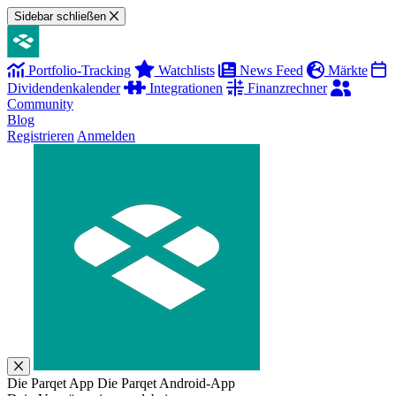
Sidebar schließen
Portfolio-Tracking
Watchlists
News Feed
Märkte
Dividendenkalender
Integrationen
Finanzrechner
Community
Blog
Registrieren
Anmelden
Die Parqet App
Die Parqet Android-App