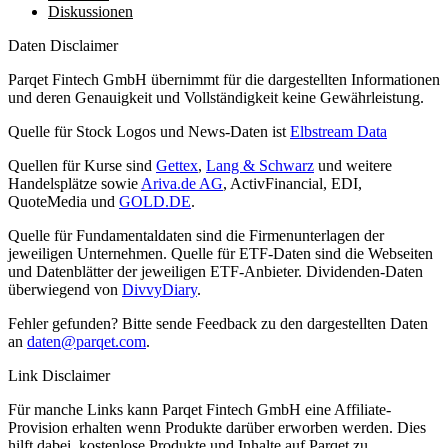
Diskussionen
Daten Disclaimer
Parqet Fintech GmbH übernimmt für die dargestellten Informationen
und deren Genauigkeit und Vollständigkeit keine Gewährleistung.
Quelle für Stock Logos und News-Daten ist
Elbstream Data
Quellen für Kurse sind
Gettex
,
Lang & Schwarz
und weitere
Handelsplätze sowie
Ariva.de AG
, ActivFinancial, EDI,
QuoteMedia und
GOLD.DE
.
Quelle für Fundamentaldaten sind die Firmenunterlagen der
jeweiligen Unternehmen. Quelle für ETF-Daten sind die Webseiten
und Datenblätter der jeweiligen ETF-Anbieter. Dividenden-Daten
überwiegend von
DivvyDiary
.
Fehler gefunden? Bitte sende Feedback zu den dargestellten Daten
an
daten@parqet.com
.
Link Disclaimer
Für manche Links kann Parqet Fintech GmbH eine Affiliate-
Provision erhalten wenn Produkte darüber erworben werden. Dies
hilft dabei, kostenlose Produkte und Inhalte auf Parqet zu