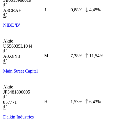
SE0015988019
J
0,88
%
4,45%
A3CRAH
NIBE 'B'
Aktie
US56035L1044
M
7,38
%
11,54%
A0X8Y3
Main Street Capital
Aktie
JP3481800005
H
1,53
%
6,43%
857771
Daikin Industries