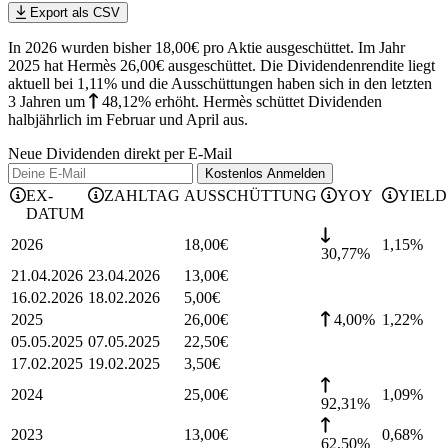
Export als CSV
In 2026 wurden bisher 18,00€ pro Aktie ausgeschüttet. Im Jahr
2025 hat Hermès 26,00€ ausgeschüttet.
Die Dividendenrendite liegt
aktuell bei 1,11% und die
Ausschüttungen haben sich in den letzten
3 Jahren
um
48,12%
erhöht
.
Hermès schüttet Dividenden
halbjährlich im Februar und April aus.
Neue Dividenden direkt per E-Mail
Kostenlos
Anmelden
EX-
ZAHLTAG
AUSSCHÜTTUNG
YOY
YIELD
DATUM
2026
18,00
€
1,15
%
30,77%
21.04.2026
23.04.2026
13,00
€
16.02.2026
18.02.2026
5,00
€
2025
26,00
€
4,00%
1,22
%
05.05.2025
07.05.2025
22,50
€
17.02.2025
19.02.2025
3,50
€
2024
25,00
€
1,09
%
92,31%
2023
13,00
€
0,68
%
62,50%