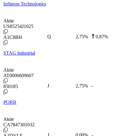
Infineon Technologies
Aktie
US85254J1025
Q
2,75
%
0,87%
A1C8BH
STAG Industrial
Aktie
AT0000609607
J
2,75
%
-
850185
PORR
Aktie
CA7847301032
J
0,00
%
-
A2DVLE