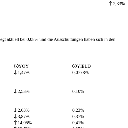
2,33%
egt aktuell bei 0,08% und die
Ausschüttungen haben sich in den
YOY
YIELD
1,47%
0,0778
%
2,53%
0,10
%
2,63%
0,23
%
3,87%
0,37
%
14,05%
0,41
%