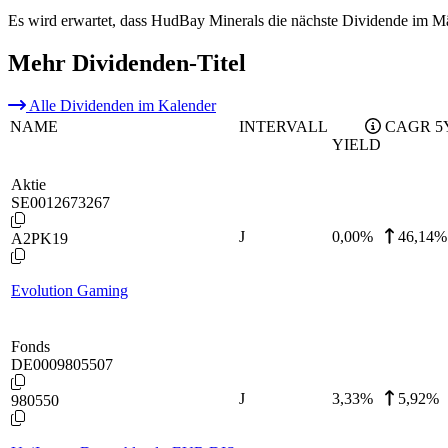
Es wird erwartet, dass HudBay Minerals die nächste Dividende im Mä
Mehr Dividenden-Titel
Alle Dividenden im Kalender
NAME
INTERVALL
CAGR 5
YIELD
Aktie
SE0012673267
J
0,00
%
46,14%
A2PK19
Evolution Gaming
Fonds
DE0009805507
J
3,33
%
5,92%
980550