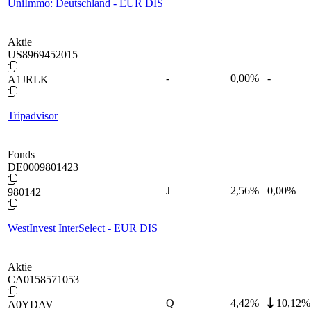
UniImmo: Deutschland - EUR DIS
Aktie
US8969452015
-
0,00
%
-
A1JRLK
Tripadvisor
Fonds
DE0009801423
J
2,56
%
0,00%
980142
WestInvest InterSelect - EUR DIS
Aktie
CA0158571053
Q
4,42
%
10,12%
A0YDAV