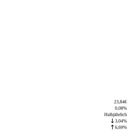
23,84
€
0,08
%
Halbjährlich
3,04%
6,69%