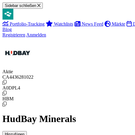
Sidebar schließen
Portfolio-Tracking
Watchlists
News Feed
Märkte
D
Blog
Registrieren
Anmelden
Aktie
CA4436281022
A0DPL4
HBM
HudBay Minerals
Hinzufügen