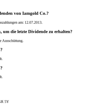
idenden von Iamgold Co.?
Auszahlungen am: 12.07.2013.
um die letzte Dividende zu erhalten?
e Ausschüttung.
5?
t.
4?
t.
R 5Y