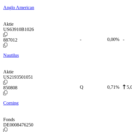
Anglo American
Aktie
US63910B1026
-
0,00
%
-
887012
Nautilus
Aktie
US2193501051
Q
0,71
%
5,
850808
Corning
Fonds
DE0008476250