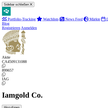
Sidebar schließen
Portfolio-Tracking
Watchlists
News Feed
Märkte
D
Blog
Registrieren
Anmelden
Aktie
CA4509131088
899657
IAG
Iamgold Co.
Hinzufügen