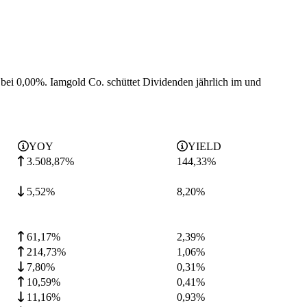
 bei 0,00%.
Iamgold Co. schüttet Dividenden jährlich im und
YOY
YIELD
3.508,87%
144,33
%
5,52%
8,20
%
61,17%
2,39
%
214,73%
1,06
%
7,80%
0,31
%
10,59%
0,41
%
11,16%
0,93
%