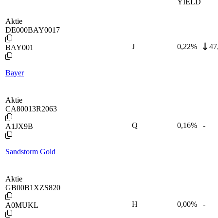
YIELD
Aktie
DE000BAY0017
J
0,22
%
47
BAY001
Bayer
Aktie
CA80013R2063
Q
0,16
%
-
A1JX9B
Sandstorm Gold
Aktie
GB00B1XZS820
H
0,00
%
-
A0MUKL