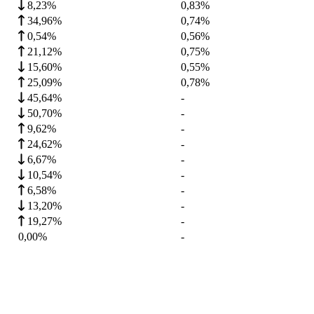
8,23%
0,83
%
34,96%
0,74
%
0,54%
0,56
%
21,12%
0,75
%
15,60%
0,55
%
25,09%
0,78
%
45,64%
-
50,70%
-
9,62%
-
24,62%
-
6,67%
-
10,54%
-
6,58%
-
13,20%
-
19,27%
-
0,00%
-