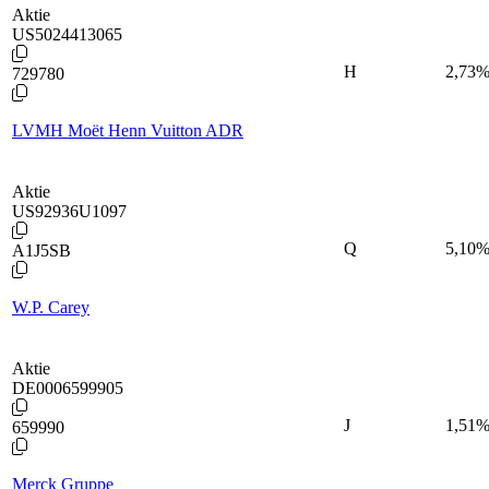
Aktie
US5024413065
H
2,73
729780
LVMH Moët Henn Vuitton ADR
Aktie
US92936U1097
Q
5,10
A1J5SB
W.P. Carey
Aktie
DE0006599905
J
1,51
659990
Merck Gruppe