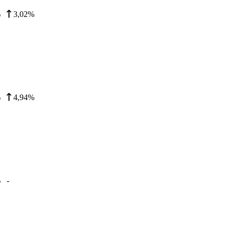
%
3,02%
%
4,94%
%
-