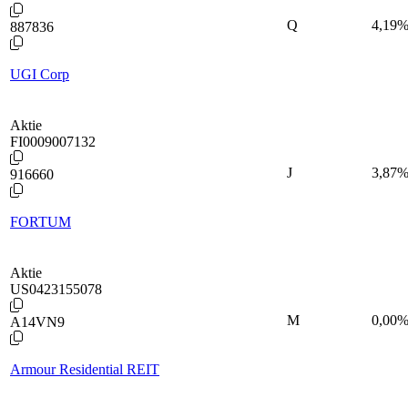
Q
4,19
887836
UGI Corp
Aktie
FI0009007132
J
3,87
916660
FORTUM
Aktie
US0423155078
M
0,00
A14VN9
Armour Residential REIT