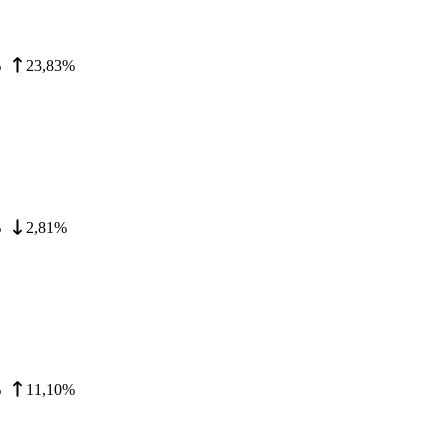
%
23,83%
%
2,81%
%
11,10%