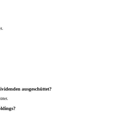
t.
ividenden ausgeschüttet?
ttet.
oldings?