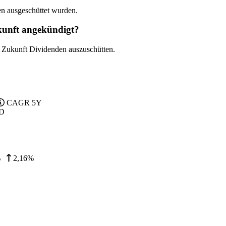
en ausgeschüttet wurden.
kunft angekündigt?
r Zukunft Dividenden auszuschütten.
CAGR 5Y
D
%
2,16%