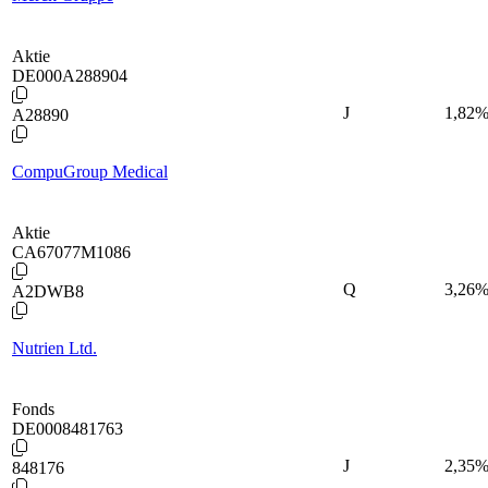
Aktie
DE000A288904
J
1,82
A28890
CompuGroup Medical
Aktie
CA67077M1086
Q
3,26
A2DWB8
Nutrien Ltd.
Fonds
DE0008481763
J
2,35
848176