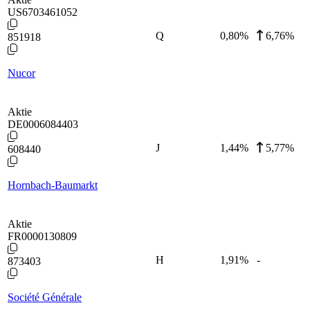
US6703461052
Q
0,80
%
6,76%
851918
Nucor
Aktie
DE0006084403
J
1,44
%
5,77%
608440
Hornbach-Baumarkt
Aktie
FR0000130809
H
1,91
%
-
873403
Société Générale