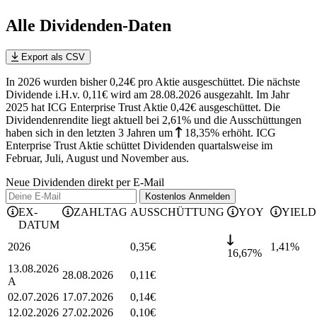
Alle Dividenden-Daten
Export als CSV
In 2026 wurden bisher 0,24€ pro Aktie ausgeschüttet. Die nächste
Dividende i.H.v. 0,11€ wird am 28.08.2026 ausgezahlt. Im Jahr
2025 hat ICG Enterprise Trust Aktie 0,42€ ausgeschüttet.
Die
Dividendenrendite liegt aktuell bei 2,61% und die
Ausschüttungen
haben sich in den letzten 3 Jahren
um
18,35%
erhöht
.
ICG
Enterprise Trust Aktie schüttet Dividenden quartalsweise im
Februar, Juli, August und November aus.
Neue Dividenden direkt per E-Mail
Kostenlos
Anmelden
EX-
ZAHLTAG
AUSSCHÜTTUNG
YOY
YIELD
DATUM
2026
0,35
€
1,41
%
16,67%
13.08.2026
28.08.2026
0,11
€
A
02.07.2026
17.07.2026
0,14
€
12.02.2026
27.02.2026
0,10
€