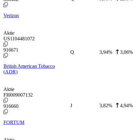
Verizon
Aktie
US1104481072
916671
Q
3,94
%
3,06%
British American Tobacco
(ADR)
Aktie
FI0009007132
J
3,82
%
4,94%
916660
FORTUM
Aktie