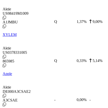
Aktie
US98419M1009
Q
1,37
%
9,00%
A1JMBU
XYLEM
Aktie
US0378331005
Q
0,33
%
5,14%
865985
Apple
Aktie
DE000A3CSAE2
-
0,00
%
-
A3CSAE