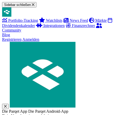
Sidebar schließen
Portfolio-Tracking
Watchlists
News Feed
Märkte
Dividendenkalender
Integrationen
Finanzrechner
Community
Blog
Registrieren
Anmelden
Die Parqet App
Die Parqet Android-App